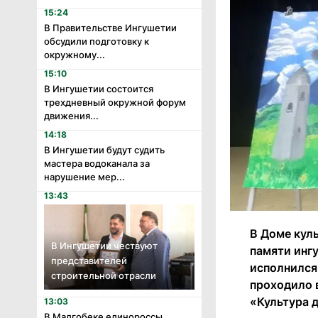
15:24
В Правительстве Ингушетии
обсудили подготовку к
окружному...
15:10
В Ингушетии состоится
трехдневный окружной форум
движения...
14:18
В Ингушетии будут судить
мастера водоканала за
нарушение мер...
13:43
В Доме кул
В Ингушетии чествуют
памяти ингу
представителей
исполнился
строительной отрасли
проходило 
«Культура 
13:03
В Малгобеке единороссы