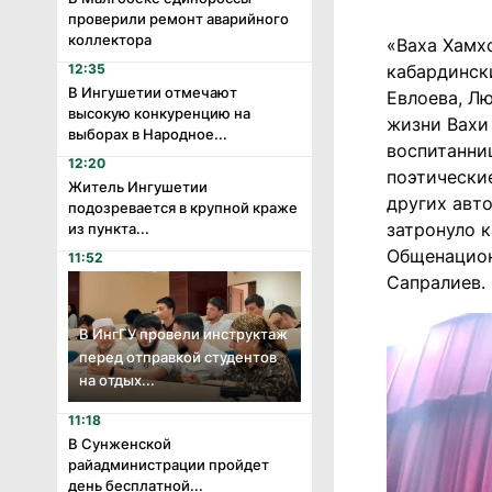
проверили ремонт аварийного
коллектора
«Ваха Хамхо
12:35
кабардинск
В Ингушетии отмечают
Евлоева, Л
высокую конкуренцию на
жизни Вахи
выборах в Народное...
воспитанни
12:20
поэтически
Житель Ингушетии
других авт
подозревается в крупной краже
затронуло 
из пункта...
Общенацион
11:52
Сапралиев.
В ИнгГУ провели инструктаж
перед отправкой студентов
на отдых...
11:18
В Сунженской
райадминистрации пройдет
день бесплатной...