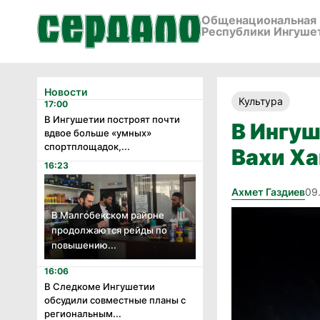
Общенациональная 
Республики Ингуше
Новости
Культура
17:00
В Ингушетии построят почти
В Ингуш
вдвое больше «умных»
спортплощадок,...
Вахи Х
16:23
Ахмет Газдиев
09
В Малгобекском районе
продолжаются рейды по
повышению...
16:06
В Следкоме Ингушетии
обсудили совместные планы с
региональным...