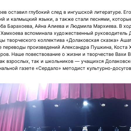
ев оставил глубокий след в ингушской литературе. Ег
ий и калмыцкий языки, а также стали песнями, которые
юба Барахоева, Айна Алиева и Людмила Мархиева. В хо
 Хамхоева вспоминала художественный руководитель Д
цы творческого коллектива «Долаковская сказка» Ашат
е переводы произведений Александра Пушкина, Коста Х
оров. Наше повествование о жизни и творчестве Вахи 
как взрослых, так и школьников — учащихся Долаковск
альной газете «Сердало» методист культурно-досуго