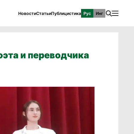
Новости
Статьи
Публицистика
Рус
Инг
оэта и переводчика