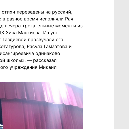
о стихи переведены на русский,
 в разное время исполняли Рая
де вечера трогательные моменты из
К Зина Манкиева. Из уст
 Газдиевой прозвучали его
етагурова, Расула Гамзатова и
Висангиреевича одинаково
ой школы», — рассказал
вого учреждения Микаил