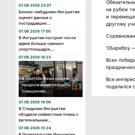
Обязательн
07.08.2026 23:07
на рубеж т
Бизнес-омбудсмен Ингушетии
и перемеще
оценит данные о
другому уча
пострадавших...
07.08.2026 17:00
Соревнован
В Ингушетии построят почти
вдвое больше «умных»
1)Баребоу 
спортплощадок,...
07.08.2026 16:23
Всех побед
праздничног
В Малгобекском районе
Все интере
продолжаются рейды по
поделился 
повышению...
07.08.2026 16:06
В Следкоме Ингушетии
обсудили совместные планы с
региональным...
07.08.2026 15:24
В Правительстве Ингушетии