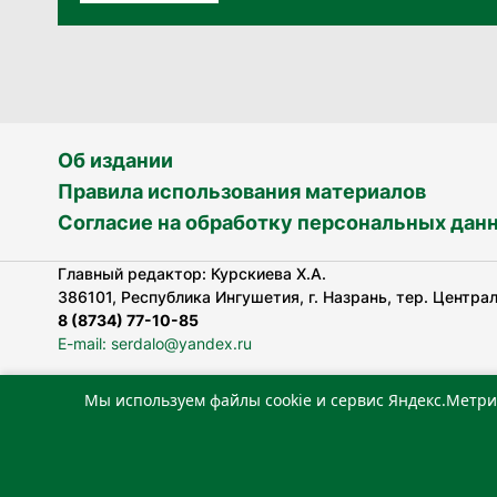
Об издании
Правила использования материалов
Согласие на обработку персональных дан
Главный редактор: Курскиева Х.А.
386101, Республика Ингушетия, г. Назрань, тер. Централь
8 (8734) 77-10-85
E-mail: serdalo@yandex.ru
Мы используем файлы cookie и сервис Яндекс.Метри
Сетевое издание «Сердало» зарегистрировано Федерал
технологий и массовых коммуникаций (Роскомнадзор).
Реестровая запись СМИ: ЭЛ № ФС 77-78323 от 15.05.202
«Издательский дом «Сердало»