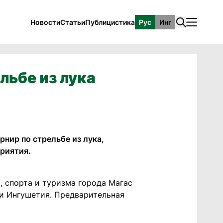
Новости
Статьи
Публицистика
Рус
Инг
льбе из лука
рнир по стрельбе из лука,
риятия.
, спорта и туризма города Магас
ки Ингушетия. Предварительная