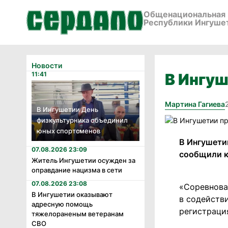
Общенациональная 
Республики Ингуше
Новости
11:41
В Ингуш
Мартина Гагиева
В Ингушетии День
физкультурника объединил
юных спортсменов
В Ингушетии
07.08.2026 23:09
сообщили к
Житель Ингушетии осужден за
оправдание нацизма в сети
07.08.2026 23:08
«Соревнова
В Ингушетии оказывают
в содейств
адресную помощь
регистрация
тяжелораненым ветеранам
СВО