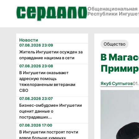
Общенациональная 
Республики Ингуше
Новости
Общество
07.08.2026 23:09
Житель Ингушетии осужден за
В Магас
оправдание нацизма в сети
Примир
07.08.2026 23:08
В Ингушетии оказывают
адресную помощь
Якуб Султыгов
01
тяжелораненым ветеранам
СВО
07.08.2026 23:07
Бизнес-омбудсмен Ингушетии
оценит данные о
пострадавших...
07.08.2026 17:00
В Ингушетии построят почти
вдвое больше «умных»