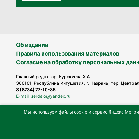
Об издании
Правила использования материалов
Согласие на обработку персональных дан
Главный редактор: Курскиева Х.А.
386101, Республика Ингушетия, г. Назрань, тер. Централь
8 (8734) 77-10-85
E-mail: serdalo@yandex.ru
Мы используем файлы cookie и сервис Яндекс.Метри
Сетевое издание «Сердало» зарегистрировано Федерал
технологий и массовых коммуникаций (Роскомнадзор).
Реестровая запись СМИ: ЭЛ № ФС 77-78323 от 15.05.202
«Издательский дом «Сердало»