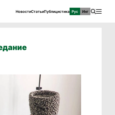
Новости
Статьи
Публицистика
Рус
Инг
едание