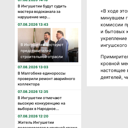
В Ингушетии будут судить
«В ходе это
мастера водоканала за
нарушение мер...
минувшем г
комиссии п
07.08.2026 13:43
и бытовых 
укрепление
В Ингушетии чествуют
ингушского
представителей
Примирител
строительной отрасли
кровной ме
07.08.2026 13:03
настоящее 
В Малгобеке единороссы
деятелей, 
проверили ремонт аварийного
коллектора
07.08.2026 12:35
В Ингушетии отмечают
высокую конкуренцию на
выборах в Народное...
07.08.2026 12:20
Житель Ингушетии
подозревается в крупной краже