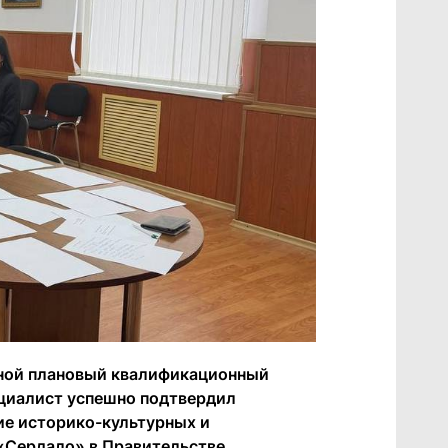
дной плановый квалификационный
ециалист успешно подтвердил
ие историко-культурных и
 «Сердало» в Правительстве