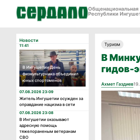
Общенациональная 
Республики Ингуше
Новости
Туризм
11:41
В Минку
гидов-
В Ингушетии День
физкультурника объединил
юных спортсменов
Ахмет Газдиев
19
07.08.2026 23:09
Житель Ингушетии осужден за
оправдание нацизма в сети
07.08.2026 23:08
В Ингушетии оказывают
адресную помощь
тяжелораненым ветеранам
СВО