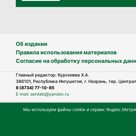
Об издании
Правила использования материалов
Согласие на обработку персональных дан
Главный редактор: Курскиева Х.А.
386101, Республика Ингушетия, г. Назрань, тер. Централь
8 (8734) 77-10-85
E-mail: serdalo@yandex.ru
Мы используем файлы cookie и сервис Яндекс.Метри
Сетевое издание «Сердало» зарегистрировано Федерал
технологий и массовых коммуникаций (Роскомнадзор).
Реестровая запись СМИ: ЭЛ № ФС 77-78323 от 15.05.202
«Издательский дом «Сердало»