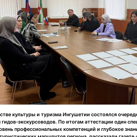
стве культуры и туризма Ингушетии состоялся очере
я гидов-экскурсоводов. По итогам аттестации один сп
овень профессиональных компетенций и глубокое знан
туристических маршрутов региона, рассказали газете