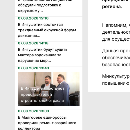
обсудили подготовку к
региона.
окружному...
07.08.2026 15:10
В Ингушетии состоится
Напомним, 
трехдневный окружной форум
деятельнос
движения...
для осущес
07.08.2026 14:18
В Ингушетии будут судить
Данная про
мастера водоканала за
обеспечива
нарушение мер...
безопаснос
07.08.2026 13:43
Минкультур
повышению 
В Ингушетии чествуют
представителей
строительной отрасли
07.08.2026 13:03
В Малгобеке единороссы
проверили ремонт аварийного
коллектора