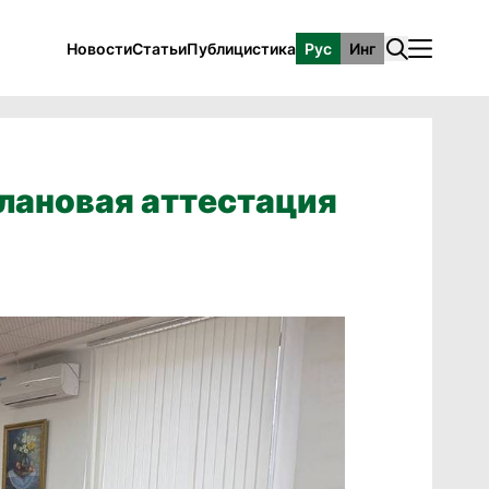
Новости
Статьи
Публицистика
Рус
Инг
лановая аттестация