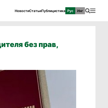
Новости
Статьи
Публицистика
Рус
Инг
ителя без прав,