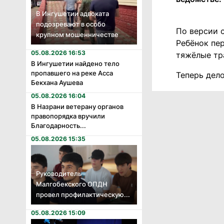
В Ингушетии адвоката
подозревают в особо
По версии с
крупном мошенничестве
Ребёнок пер
05.08.2026 16:53
тяжёлые тр
В Ингушетии найдено тело
пропавшего на реке Асса
Теперь дел
Бекхана Аушева
05.08.2026 16:04
В Назрани ветерану органов
правопорядка вручили
Благодарность...
05.08.2026 15:35
Руководитель
Малгобекского ОПДН
провел профилактическую...
05.08.2026 15:09