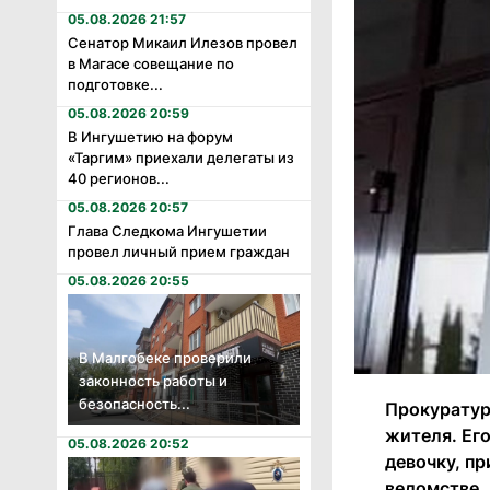
05.08.2026 21:57
Сенатор Микаил Илезов провел
в Магасе совещание по
подготовке...
05.08.2026 20:59
В Ингушетию на форум
«Таргим» приехали делегаты из
40 регионов...
05.08.2026 20:57
Глава Следкома Ингушетии
провел личный прием граждан
05.08.2026 20:55
В Малгобеке проверили
законность работы и
безопасность...
Прокуратур
жителя. Его
05.08.2026 20:52
девочку, п
ведомстве.