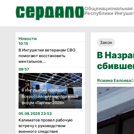
Общенациональная 
Республики Ингуше
Новости
Закон
10:15
В Ингушетии ветеранам СВО
В Назра
помогают восстановить
ментальное...
сбивше
09:57
Ясмина Евлоева
0
В Ингушетии проходит
Всероссийский молодежный
форум «Таргим-2026»
05.08.2026 23:53
Калиматов провел рабочую
встречу с руководством
военного следствия