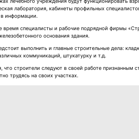
ажах лечебного учреждения будут функционировать взро
еская лаборатория, кабинеты профильных специалистов
 в информации.
е время специалисты и рабочие подрядной фирмы «Ст
железобетонного основания здания.
дстоит выполнить и главные строительные дела: кладк
азличных коммуникаций, штукатурку и т.д.
, что строители следуют в своей работе признанным с
но трудясь на своих участках.