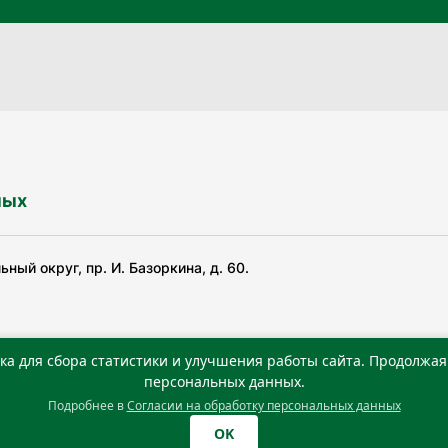
ных
ный округ, пр. И. Базоркина, д. 60.
ка для сбора статистики и улучшения работы сайта. Продолжая 
ьной службой по надзору в сфере связи, информационных
персональных данных.
Подробнее в
Согласии на обработку персональных данных
0 г. Учредитель: Государственное автономное учреждение
OK