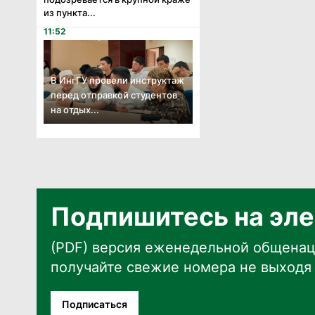
из пункта...
11:52
В ИнгГУ провели инструктаж
перед отправкой студентов
на отдых...
Подпишитесь на эле
(PDF) версия еженедельной общенац
получайте свежие номера не выходя 
Подписаться