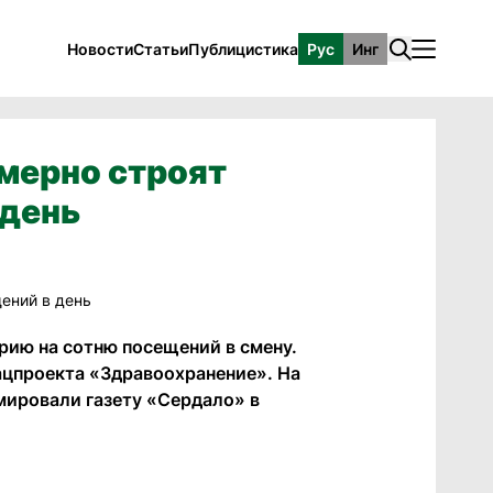
Новости
Статьи
Публицистика
Рус
Инг
мерно строят
 день
рию на сотню посещений в смену.
ацпроекта «Здравоохранение». На
мировали газету «Сердало» в