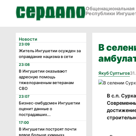
Общенациональная 
Республики Ингуше
Новости
23:09
В селен
Житель Ингушетии осужден за
амбулат
оправдание нацизма в сети
23:08
В Ингушетии оказывают
Якуб Султыгов
31
адресную помощь
тяжелораненым ветеранам
СВО
В с.п. Сур
23:07
Современны
Бизнес-омбудсмен Ингушетии
оценит данные о
достижение
пострадавших...
строительн
17:00
В Ингушетии построят почти
вдвое больше «умных»