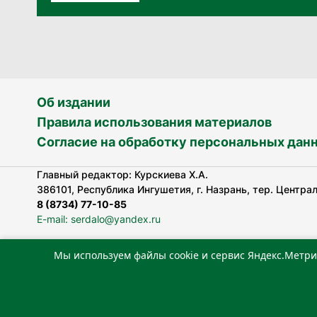
Об издании
Правила использования материалов
Согласие на обработку персональных дан
Главный редактор: Курскиева Х.А.
386101, Республика Ингушетия, г. Назрань, тер. Централь
8 (8734) 77-10-85
E-mail: serdalo@yandex.ru
Мы используем файлы cookie и сервис Яндекс.Метри
Сетевое издание «Сердало» зарегистрировано Федерал
технологий и массовых коммуникаций (Роскомнадзор).
Реестровая запись СМИ: ЭЛ № ФС 77-78323 от 15.05.202
«Издательский дом «Сердало»