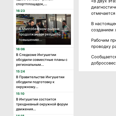
«В двух эт
спортплощадок,...
диагностич
16:23
отмечается
В настояще
В Малгобекском районе
созданием 
продолжаются рейды по
Рабочим пре
повышению...
проводку р
16:06
В Следкоме Ингушетии
Сообщается
обсудили совместные планы с
добросовест
региональным...
15:24
В Правительстве Ингушетии
обсудили подготовку к
окружному...
15:10
В Ингушетии состоится
трехдневный окружной форум
движения...
14:18