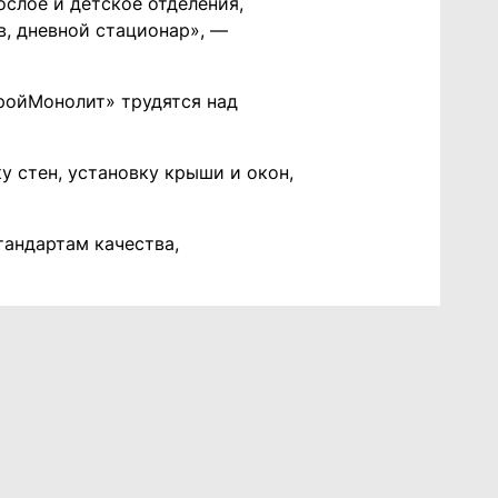
слое и детское отделения,
, дневной стационар», —
ройМонолит» трудятся над
у стен, установку крыши и окон,
тандартам качества,