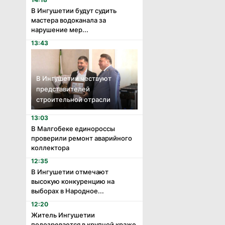
В Ингушетии будут судить
мастера водоканала за
нарушение мер...
13:43
В Ингушетии чествуют
представителей
строительной отрасли
13:03
В Малгобеке единороссы
проверили ремонт аварийного
коллектора
12:35
В Ингушетии отмечают
высокую конкуренцию на
выборах в Народное...
12:20
Житель Ингушетии
подозревается в крупной краже