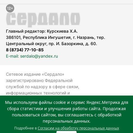
Главный редактор: Курскиева Х.А.
386101, Республика Ингушетия, г. Назрань, тер.
Центральный округ, пр. И. Базоркина, д. 60.
8 (8734) 77-10-85
E-mail: serdalo@yandex.ru
Сетевое издание «Сердало»
зарегистрировано Федеральной
службой по надзору в сфере связи,
информационных технологий и
массовых коммуникаций
Мы используем файлы cookie и сервис Яндекс.Метрика для
(Роскомнадзор).
сбора статистики и улучшения работы сайта. Продолжая
Реестровая запись СМИ: ЭЛ № ФС 77-
пользоваться сайтом, вы соглашаетесь с обработкой
78323 от 15.05.2020 г. Учредитель:
персональных данных.
Государственное автономное
Подробнее в
Согласии на обработку персональных данных
учреждение «Издательский дом