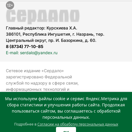
Главный редактор: Курскиева Х.А.
386101, Республика Ингушетия, г. Назрань, тер.
Центральный округ, пр. И. Базоркина, д. 60.
8 (8734) 77-10-85
E-mail: serdalo@yandex.ru
Сетевое издание «Сердало»
зарегистрировано Федеральной
службой по надзору в сфере связи,
информационных технологий и
массовых коммуникаций
Мы используем файлы cookie и сервис Яндекс.Метрика для
(Роскомнадзор).
сбора статистики и улучшения работы сайта. Продолжая
Реестровая запись СМИ: ЭЛ № ФС 77-
пользоваться сайтом, вы соглашаетесь с обработкой
78323 от 15.05.2020 г. Учредитель:
персональных данных.
Государственное автономное
Подробнее в
Согласии на обработку персональных данных
учреждение «Издательский дом