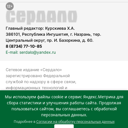
Главный редактор: Курскиева Х.А.
386101, Республика Ингушетия, г. Назрань, тер.
Центральный округ, пр. И. Базоркина, д. 60.
8 (8734) 77-10-85
E-mail: serdalo@yandex.ru
Сетевое издание «Сердало»
зарегистрировано Федеральной
службой по надзору в сфере связи,
информационных технологий и
массовых коммуникаций
Мы используем файлы cookie и сервис Яндекс.Метрика для
(Роскомнадзор).
сбора статистики и улучшения работы сайта. Продолжая
Реестровая запись СМИ: ЭЛ № ФС 77-
пользоваться сайтом, вы соглашаетесь с обработкой
78323 от 15.05.2020 г. Учредитель:
персональных данных.
Государственное автономное
Подробнее в
Согласии на обработку персональных данных
учреждение «Издательский дом