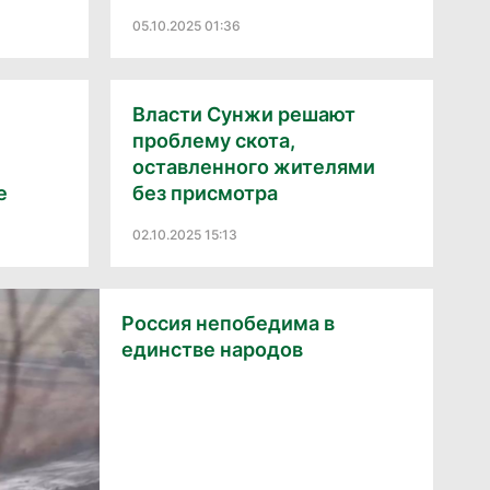
05.10.2025 01:36
Власти Сунжи решают
проблему скота,
оставленного жителями
е
без присмотра
02.10.2025 15:13
Россия непобедима в
единстве народов