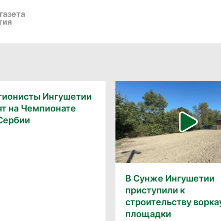
газета
тия
тионисты Ингушетии
ят на Чемпионате
 Сербии
В Сунже Ингушетии
приступили к
строительству ворка
площадки