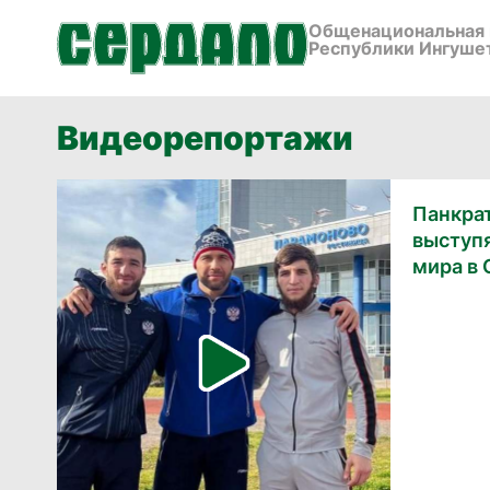
Общенациональная 
Республики Ингуше
Видеорепортажи
Панкра
выступ
мира в