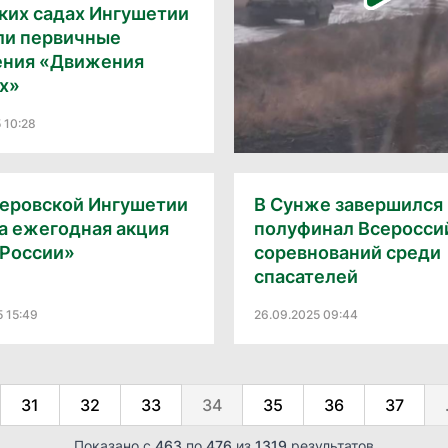
ких садах Ингушетии
ли первичные
ения «Движения
х»
 10:28
теровской Ингушетии
В Сунже завершился
а ежегодная акция
полуфинал Всеросси
 России»
соревнований среди
спасателей
5 15:49
26.09.2025 09:44
31
32
33
34
35
36
37
Показано с
463
по
476
из
1319
результатов