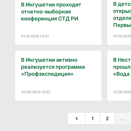
В детс
В Ингушетии проходит
откры
отчетно-выборная
отдел
конференция СТД РИ
Первы
01.10.2025 14:57
01.10.2025
В Ингушетии активно
В Нес
реализуется программа
прошл
«Профэкспедиция»
«Вода
30.09.2025 15:57
27.09.202
1
2
...