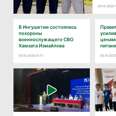
06.10.2025 
В Ингушетии состоялись
Прави
похороны
усилив
военнослужащего СВО
ценам
Хамзата Измайлова
питан
05.10.2025 01:11
05.10.202