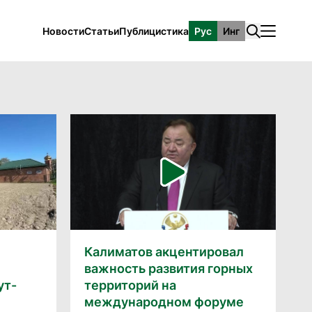
Новости
Статьи
Публицистика
Рус
Инг
Калиматов акцентировал
важность развития горных
ут-
территорий на
международном форуме