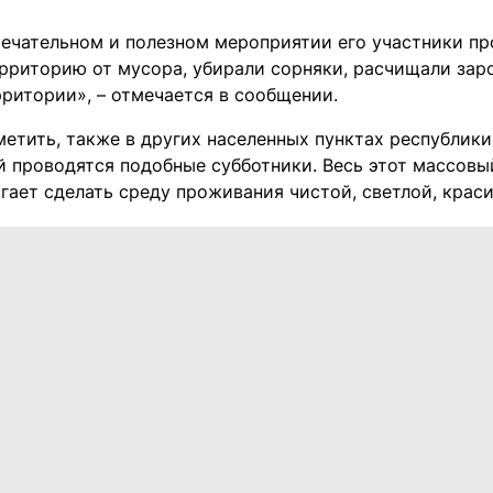
мечательном и полезном мероприятии его участники пр
рриторию от мусора, убирали сорняки, расчищали заро
рритории», – отмечается в сообщении.
етить, также в других населенных пунктах республики
й проводятся подобные субботники. Весь этот массов
гает сделать среду проживания чистой, светлой, крас