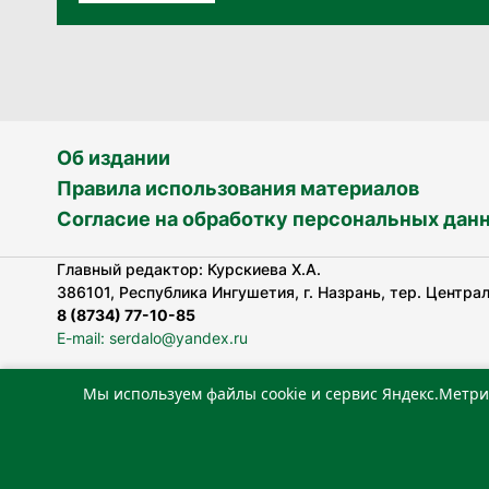
Об издании
Правила использования материалов
Согласие на обработку персональных дан
Главный редактор: Курскиева Х.А.
386101, Республика Ингушетия, г. Назрань, тер. Централь
8 (8734) 77-10-85
E-mail: serdalo@yandex.ru
Мы используем файлы cookie и сервис Яндекс.Метри
Сетевое издание «Сердало» зарегистрировано Федерал
технологий и массовых коммуникаций (Роскомнадзор).
Реестровая запись СМИ: ЭЛ № ФС 77-78323 от 15.05.202
«Издательский дом «Сердало»