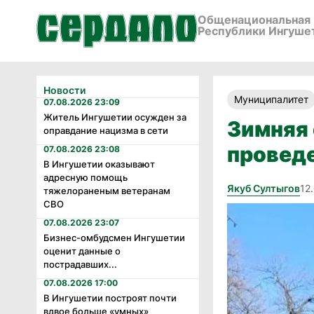
Общенациональная 
Республики Ингуше
Новости
Муниципалитет
07.08.2026 23:09
Житель Ингушетии осужден за
Зимняя 
оправдание нацизма в сети
провед
07.08.2026 23:08
В Ингушетии оказывают
адресную помощь
Якуб Султыгов
12
тяжелораненым ветеранам
СВО
07.08.2026 23:07
Бизнес-омбудсмен Ингушетии
оценит данные о
пострадавших...
07.08.2026 17:00
В Ингушетии построят почти
вдвое больше «умных»