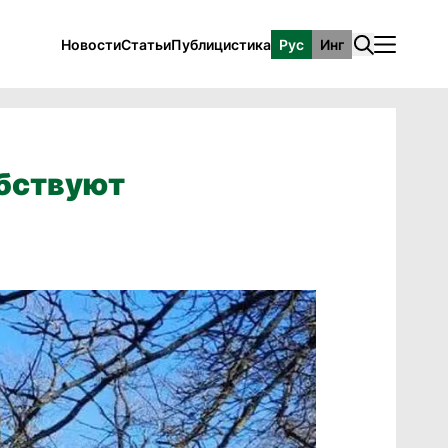
Новости
Статьи
Публицистика
Рус
Инг
обствуют