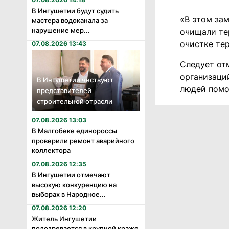
В Ингушетии будут судить
«В этом за
мастера водоканала за
нарушение мер...
очищали те
очистке те
07.08.2026 13:43
Следует отм
организаци
В Ингушетии чествуют
людей помо
представителей
строительной отрасли
07.08.2026 13:03
В Малгобеке единороссы
проверили ремонт аварийного
коллектора
07.08.2026 12:35
В Ингушетии отмечают
высокую конкуренцию на
выборах в Народное...
07.08.2026 12:20
Житель Ингушетии
подозревается в крупной краже