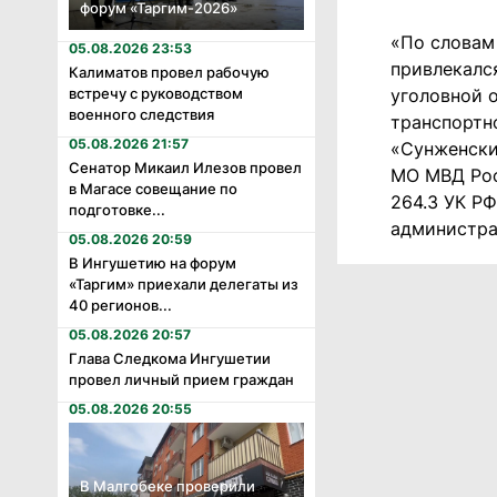
форум «Таргим-2026»
«По словам
05.08.2026 23:53
привлекался 
Калиматов провел рабочую
встречу с руководством
уголовной о
военного следствия
транспортн
05.08.2026 21:57
«Сунженски
Сенатор Микаил Илезов провел
МО МВД Рос
в Магасе совещание по
264.3 УК Р
подготовке...
администра
05.08.2026 20:59
В Ингушетию на форум
«Таргим» приехали делегаты из
40 регионов...
05.08.2026 20:57
Глава Следкома Ингушетии
провел личный прием граждан
05.08.2026 20:55
В Малгобеке проверили