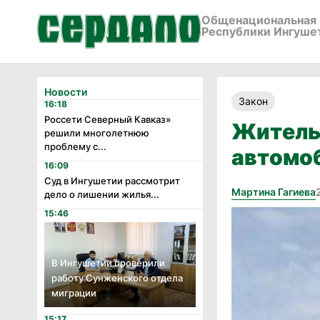
Общенациональная 
Республики Ингуше
Новости
Закон
16:18
Россети Северный Кавказ»
Житель 
решили многолетнюю
проблему с...
автомоб
16:09
Суд в Ингушетии рассмотрит
Мартина Гагиева
дело о лишении жилья...
15:46
В Ингушетии проверили
работу Сунженского отдела
миграции
15:17