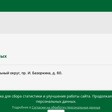
ных
ный округ, пр. И. Базоркина, д. 60.
ка для сбора статистики и улучшения работы сайта. Продолжая 
ьной службой по надзору в сфере связи, информационных
персональных данных.
Подробнее в
Согласии на обработку персональных данных
0 г. Учредитель: Государственное автономное учреждение