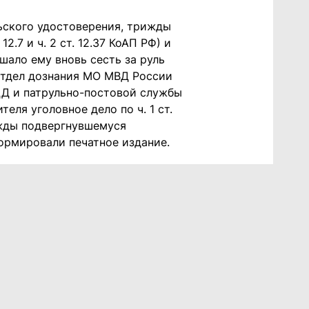
ьского удостоверения, трижды
2.7 и ч. 2 ст. 12.37 КоАП РФ) и
ешало ему вновь сесть за руль
 отдел дознания МО МВД России
Д и патрульно-постовой службы
ля уголовное дело по ч. 1 ст.
ижды подвергнувшемуся
ормировали печатное издание.