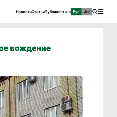
Новости
Статьи
Публицистика
Рус
Инг
ное вождение