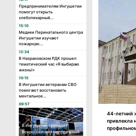
Предпринимателям Ингушетии
помогут открыть
хлебопекарный...
15:10
Медики Перинатального центра
Ингушетии изучают
пожарную...
12:34
В Назрановском РДК прошел
тематический час «Я выбираю
жизнь!»
10:15
В Ингушетии ветеранам СВО
помогают восстановить
ментальное...
09:57
44-летний 
привлекла 
В Ингушетии проходит
профильном
Всероссийский молодежный