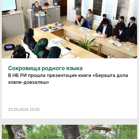
Сокровища родного языка
В НБ РИ прошла презентация книги «Берашта дола
ховли-довзалеш»
23.05.2024 23:20