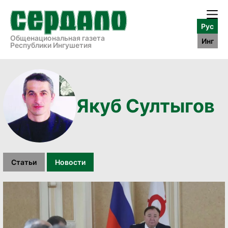
Рус
Общенациональная газета
Инг
Республики Ингушетия
Якуб Султыгов
Статьи
Новости