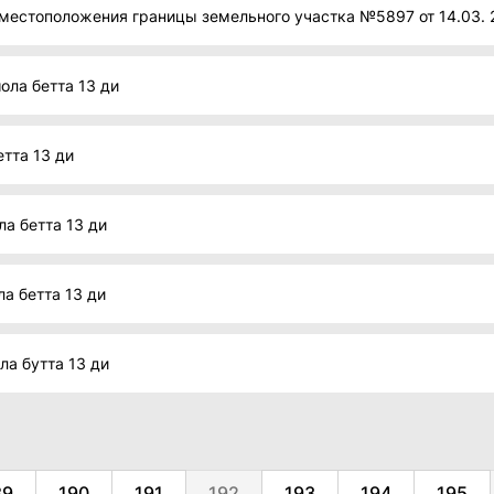
местоположения границы земельного участка №5897 от 14.03. 
ола бетта 13 ди
тта 13 ди
а бетта 13 ди
а бетта 13 ди
ла бутта 13 ди
89
190
191
192
193
194
195