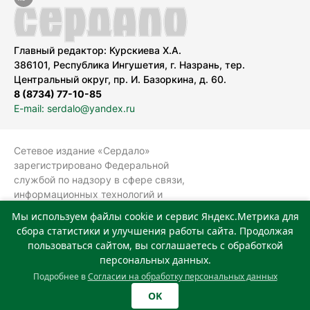
Главный редактор: Курскиева Х.А.
386101, Республика Ингушетия, г. Назрань, тер.
Центральный округ, пр. И. Базоркина, д. 60.
8 (8734) 77-10-85
E-mail: serdalo@yandex.ru
Сетевое издание «Сердало»
зарегистрировано Федеральной
службой по надзору в сфере связи,
информационных технологий и
массовых коммуникаций
Мы используем файлы cookie и сервис Яндекс.Метрика для
(Роскомнадзор).
сбора статистики и улучшения работы сайта. Продолжая
Реестровая запись СМИ: ЭЛ № ФС 77-
пользоваться сайтом, вы соглашаетесь с обработкой
78323 от 15.05.2020 г. Учредитель:
персональных данных.
Государственное автономное
Подробнее в
Согласии на обработку персональных данных
учреждение «Издательский дом
OK
«Сердало»