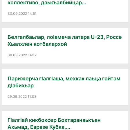
коллективо, даькъалбийцар...
30.09.2022 14:51
Белгалбаьлар, лоIамеча латара U-23, Россе
Хьалхлен котбалархой
30.09.2022 14:12
Парижерча гIалгIаша, мехках лаьца гойтам
дIабихьар
29.09.2022 11:03
ГIалгIай кикбоксер Бохтаранаькъан
Ахьмад, Евразе Кубка,...