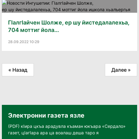
ГIалгIайчен Шолже, ер шу йистедалалехьа,
704 моттиг йола...
28.09.2022 10:29
« Назад
Далее »
Электронни газета язле
(PDF) кӀира цкъа арадувла къаман юкъара «Сердало»
газет, цӀагӀара ара ца воалаш деша таро я