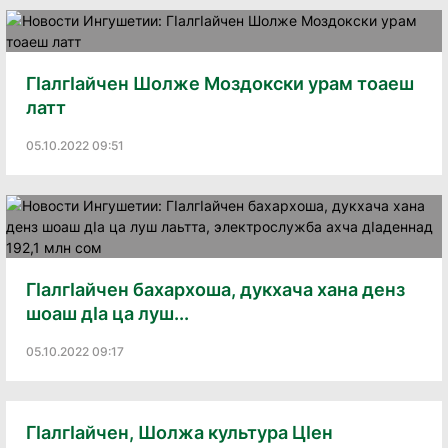
ГIалгIайчен Шолже Моздокски урам тоаеш
латт
05.10.2022 09:51
ГIалгIайчен бахархоша, дукхача хана денз
шоаш дIа ца луш...
05.10.2022 09:17
ГIалгIайчен, Шолжа культура ЦIен