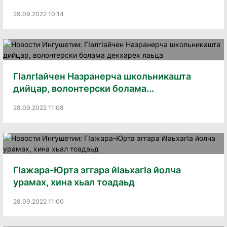
29.09.2022 10:14
ГIалгIайчен Назранерча школьникашта
дийцар, волонтерски болама...
28.09.2022 11:08
ГIажара-Юрта эггара йIаьхагIа йолча
урамах, хина хьал тоадаьд
28.09.2022 11:00