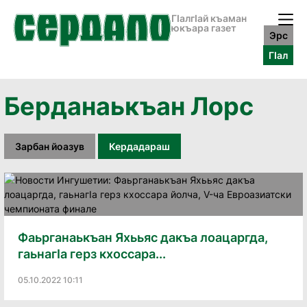
ГӀалгӀай къаман
юкъара газет
Эрс
ГӀал
Берданаькъан Лорс
Зарбан йоазув
Кердадараш
Фаьрганаькъан Яхььяс дакъа лоацаргда,
гаьнагIа герз кхоссара...
05.10.2022 10:11