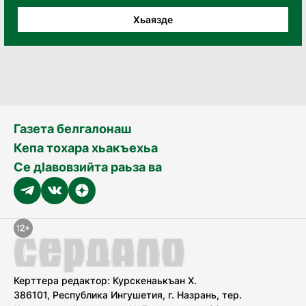
Хьаязде
Газета белгалонаш
Кепа тохара хьакъехьа
Се дӀавовзийта раьза ва
Керттера редактор: Курскенаькъан Х.
386101, Республика Ингушетия, г. Назрань, тер.