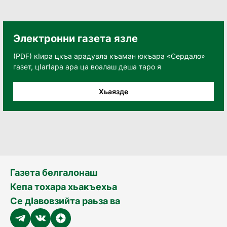
Электронни газета язле
(PDF) кӀира цкъа арадувла къаман юкъара «Сердало»
газет, цӀагӀара ара ца воалаш деша таро я
Хьаязде
Газета белгалонаш
Кепа тохара хьакъехьа
Се дӀавовзийта раьза ва