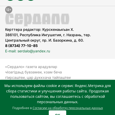
Керттера редактор: Курскенаькъан Х.
386101, Республика Ингушетия, г. Назрань, тер.
Центральный округ, пр. И. Базоркина, д. 60.
8 (8734) 77-10-85
E-mail: serdalo@yandex.ru
«Сердало» газета арадувлар
чIоагIдаьд бувзамеи, хоам беча
гIирсаштеи, цар дуккхача тайпаштеи
тIахьожам лоаттабеча Федеральни
Мы используем файлы cookie и сервис Яндекс.Метрика для
болхлоша (Роскомнадзор).
сбора статистики и улучшения работы сайта. Продолжая
Реестровая запись СМИ: ЭЛ № ФС 77-
пользоваться сайтом, вы соглашаетесь с обработкой
78323 от 15.05.2020 г. Учредитель:
персональных данных.
Государственное автономное
Подробнее в
Согласии на обработку персональных данных
учреждение «Издательский дом