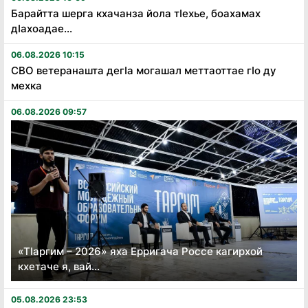
Барайтта шерга кхачанза йола тӏехье, боахамах
дӏахоадае...
06.08.2026 10:15
СВО ветеранашта дегӏа могашал меттаоттае гӏо ду
мехка
06.08.2026 09:57
«Тӏаргим – 2026» яха Ерригача Россе кагирхой
кхетаче я, вай...
05.08.2026 23:53