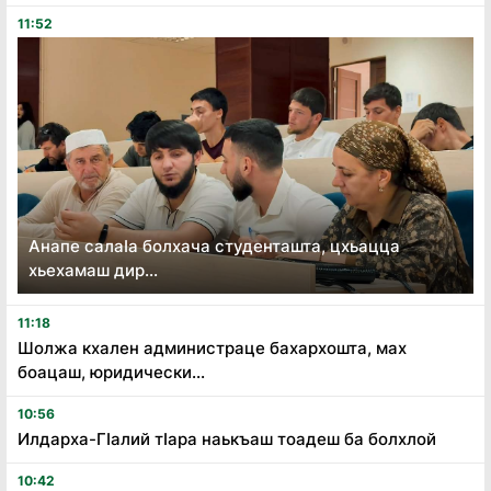
11:52
Анапе салаӏа болхача студенташта, цхьацца
хьехамаш дир...
11:18
Шолжа кхален администраце бахархошта, мах
боацаш, юридически...
10:56
Илдарха-Гӏалий тӏара наькъаш тоадеш ба болхлой
10:42