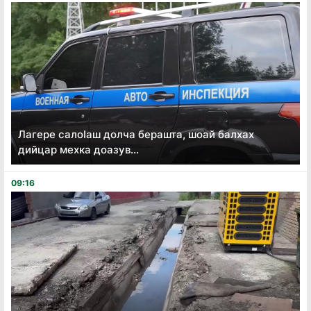
Лагере салоӏаш долча берашта, шоай балхах
дийцар мехка доазув...
09:16