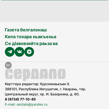
Газета белгалонаш
Кепа тохара хьакъехьа
Се дӀавовзийта раьза ва
Керттера редактор: Курскенаькъан Х.
386101, Республика Ингушетия, г. Назрань, тер.
Центральный округ, пр. И. Базоркина, д. 60.
8 (8734) 77-10-85
E-mail: serdalo@yandex.ru