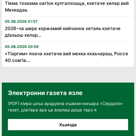
Тӏема тохкама оагӏон кулгалхошца, кхетаче хилар вай
Мехкадаь
05.08.2026 21:57
2026-ча шера хоржамий кийчонна хетаяь кхетаче
дӏахьош хилар...
05.08.2026 20:59
«Тӏаргим» яхача кхетаче вай мехка кхаьчараш, Россе
40 совгӏа...
Электронни газета язле
(PDF) кӀира цкъа арадувла къаман юкъара «Сердало»
газет, цӀагӀара ара ца воалаш деша таро я
Хьаязде