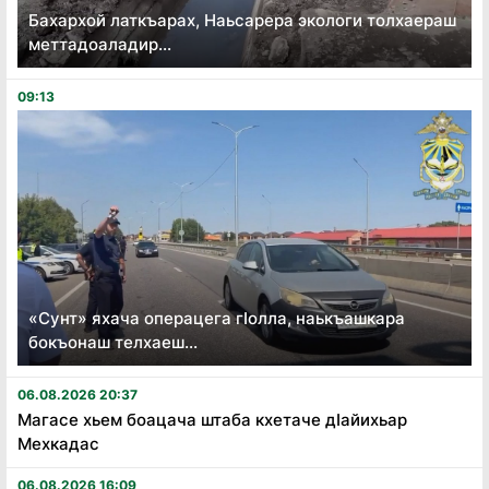
Бахархой латкъарах, Наьсарера экологи толхаераш
меттадоаладир...
09:13
«Сунт» яхача операцега гӏолла, наькъашкара
бокъонаш телхаеш...
06.08.2026 20:37
Магасе хьем боацача штаба кхетаче дӏайихьар
Мехкадас
06.08.2026 16:09