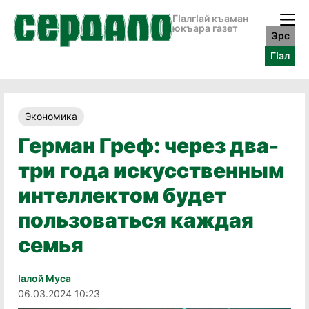
ГӀалгӀай къаман
юкъара газет
Эрс
ГӀал
Экономика
Герман Греф: через два-
три года искусственным
интеллектом будет
пользоваться каждая
семья
Iалой Муса
06.03.2024 10:23