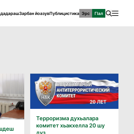
рдадараш
Зарбан йоазув
Публицистика
Эрс
ГӀал
Терроризма духьалара
комитет хьакхелла 20 шу
ашдеш
дуз