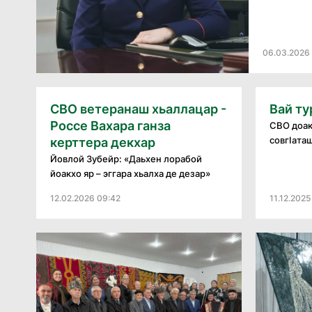
06.03.2026 
СВО ветеранаш хьаллацар -
Вай ту
Россе Вахара ганза
СВО доа
совгӏаташ
керттера декхар
Йовлой Зубейр: «Даьхен лорабой
йоакхо яр – эггара хьалха де дезар»
12.02.2026 09:42
11.12.2025