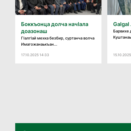
Боккъонца долча начӀала
Galgaӏ
доазонаш
Барвихе 
Куштанаь
ГӏалгӀай мехка безбир, суртанча волча
Имагожанаькъан...
17.10.2025 14:33
15.10.202