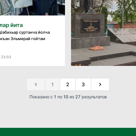
 лар йита
дӀабихьар суртанча йолча
къан Эльмирай гойтам
5 23:03
1
2
3
Показано с
1
по
10
из
27
результатов