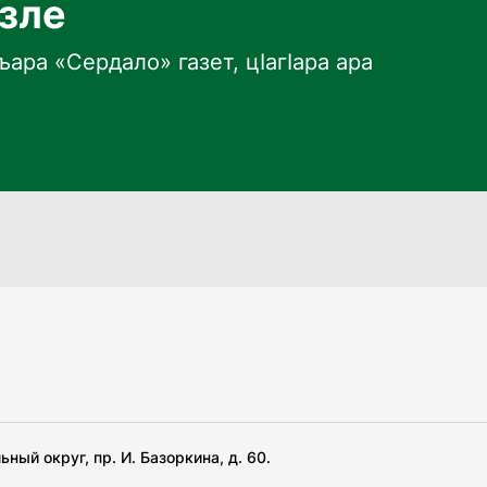
язле
ара «Сердало» газет, цӀагӀара ара
ный округ, пр. И. Базоркина, д. 60.