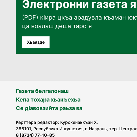
Электронни газета 
(PDF) кӀира цкъа арадувла къаман юкъ
ца воалаш деша таро я
Хьаязде
Газета белгалонаш
Кепа тохара хьакъехьа
Се дӀавовзийта раьза ва
Керттера редактор: Курскенаькъан Х.
386101, Республика Ингушетия, г. Назрань, тер. Централь
8 (8734) 77-10-85