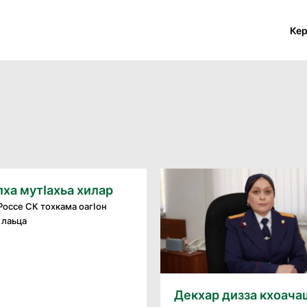
Ке
ха мутӏахьа хилар
оссе СК тохкама оагӏон
 лаьца
Декхар дизза кхоач