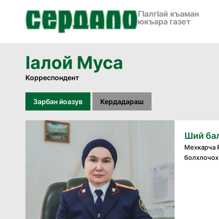
ГӀалгӀай къаман
юкъара газет
Iалой Муса
Корреспондент
Зарбан йоазув
Кердадараш
Ший бал
Мехкарча Р
болхлочох