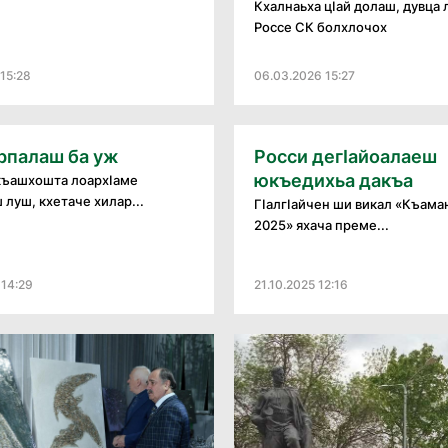
Кхалнаьха цӏай долаш, дувца 
Россе СК болхлочох
15:28
06.03.2026 15:27
рпалаш ба уж
Росси дегӀайоалаеш
юкъедихьа дакъа
къашхошта лоархӏаме
 луш, кхетаче хилар...
ГӏалгӀайчен ши викал «Къаман
2025» яхача преме...
 14:29
21.10.2025 12:16