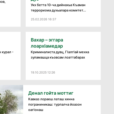
лов,
Укх бетта 10-ча дийнахьа Къаман
терроризма духьалара комитет...
25.02.2026 16:37
Вахар – эггара
лоархӏамедар
 курал -
Криминалиста дувц, ГӏалгӀай мехка
зуламашца къовсам лоаттабарах
19.10.2025 12:26
Денал гойта моттиг
Кавказ лораеш латаш хинна
пограниникаш: турпалча йоазон
оагӀонаш