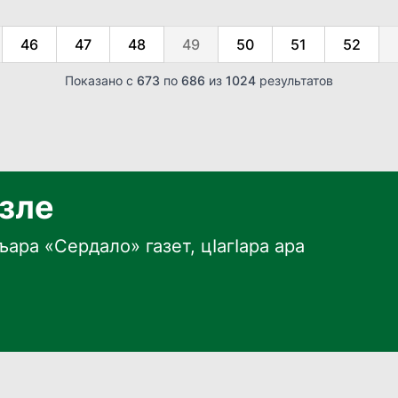
46
47
48
49
50
51
52
Показано с
673
по
686
из
1024
результатов
язле
ара «Сердало» газет, цӀагӀара ара