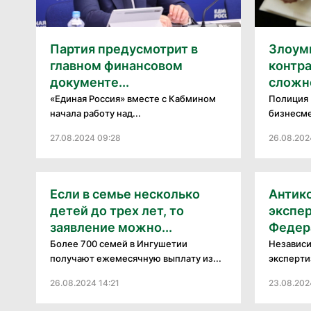
Партия предусмотрит в
Злоум
главном финансовом
контр
документе...
сложно
«Единая Россия» вместе с Кабмином
Полиция 
начала работу над...
бизнесме
27.08.2024 09:28
26.08.202
Если в семье несколько
Антик
детей до трех лет, то
экспер
заявление можно...
Федера
Более 700 семей в Ингушетии
Независи
получают ежемесячную выплату из...
эксперти
26.08.2024 14:21
23.08.202