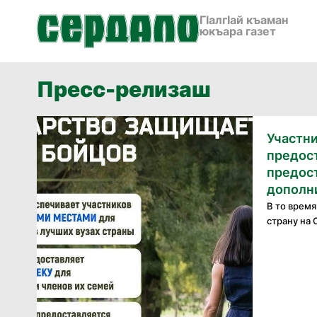
ГӀалгӀай къаман
юкъара газет
Пресс-релизаш
Участн
предос
предос
дополни
В то врем
страну на 