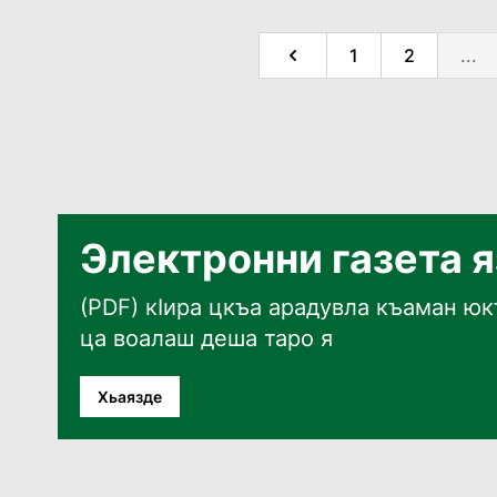
1
2
...
Электронни газета 
(PDF) кӀира цкъа арадувла къаман юкъ
ца воалаш деша таро я
Хьаязде