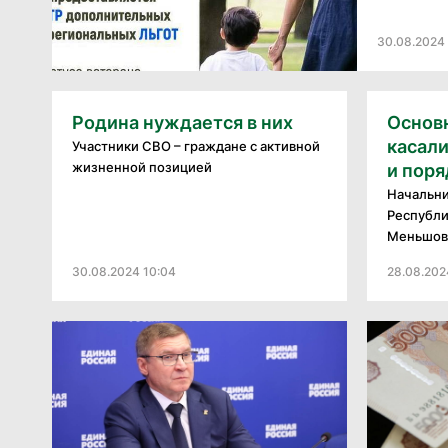
30.08.2024 
Родина нуждается в них
Основ
касали
Участники СВО – граждане с активной
жизненной позицией
и поря
Начальн
Республи
Меньшов.
30.08.2024 10:04
28.08.202