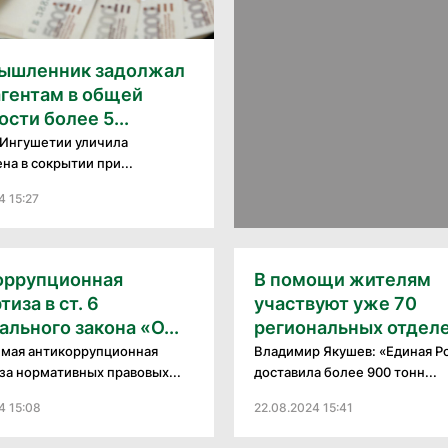
ышленник задолжал
агентам в общей
сти более 5...
Ингушетии уличила
на в сокрытии при...
4 15:27
оррупционная
В помощи жителям
тиза в ст. 6
участвуют уже 70
льного закона «О...
региональных отделе
мая антикоррупционная
Владимир Якушев: «Единая Р
за нормативных правовых...
доставила более 900 тонн...
4 15:08
22.08.2024 15:41