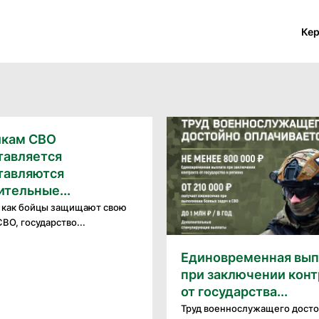
Ке
икам СВО
тавляется
тавляются
тельные...
я как бойцы защищают свою
СВО, государство...
Единовременная вып
при заключении конт
от государства...
Труд военнослужащего дост