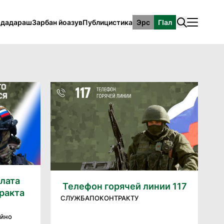
рдадараш
Зарбан йоазув
Публицистика
Эрс
ГӀал
лата
Телефон горячей линии 117
ракта
СЛУЖБАПОКОНТРАКТУ
ойно