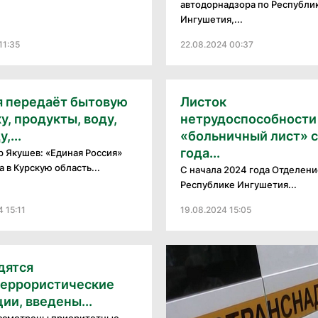
автодорнадзора по Республи
Ингушетия,...
11:35
22.08.2024 00:37
я передаёт бытовую
Листок
у, продукты, воду,
нетрудоспособности
,...
«больничный лист» с
года...
 Якушев: «Единая Россия»
 в Курскую область...
С начала 2024 года Отделен
Республике Ингушетия...
 15:11
19.08.2024 15:05
дятся
террористические
ии, введены...
ассмотрены приоритетные