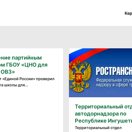
Ке
ние партийным
ом ГБОУ «ЦНО для
с ОВЗ»
т «Единой России» проверил
а школы для...
Территориальный от
автодорнадзора по
Республике Ингушет
Территориальный отдел