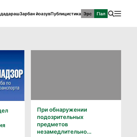
рдадараш
Зарбан йоазув
Публицистика
Эрс
ГӀал
При обнаружении
дел
подозрительных
предметов
ия
незамедлительно...