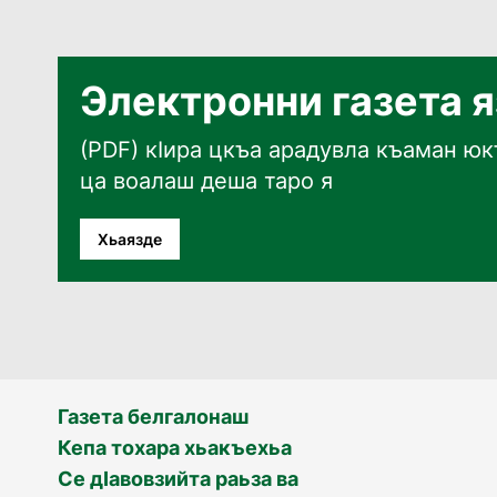
Электронни газета 
(PDF) кӀира цкъа арадувла къаман юкъ
ца воалаш деша таро я
Хьаязде
Газета белгалонаш
Кепа тохара хьакъехьа
Се дӀавовзийта раьза ва