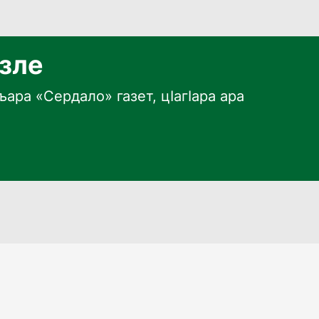
язле
ара «Сердало» газет, цӀагӀара ара