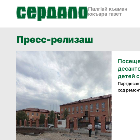
ГӀалгӀай къаман
юкъара газет
Пресс-релизаш
Посеще
десант
детей 
Партдесан
ход ремонт