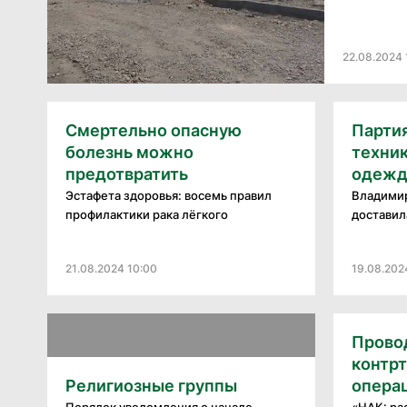
22.08.2024 
Смертельно опасную
Парти
болезнь можно
техник
предотвратить
одежду
Эстафета здоровья: восемь правил
Владимир
профилактики рака лёгкого
доставила
21.08.2024 10:00
19.08.2024
Прово
контр
Религиозные группы
операц
Порядок уведомления о начале
«НАК: р