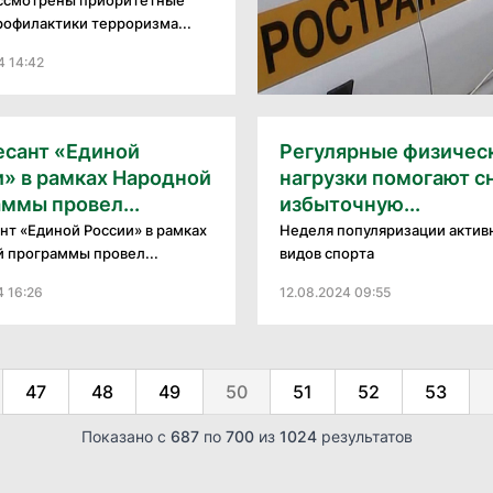
рофилактики терроризма...
4 14:42
есант «Единой
Регулярные физичес
» в рамках Народной
нагрузки помогают с
ммы провел...
избыточную...
нт «Единой России» в рамках
Неделя популяризации актив
 программы провел...
видов спорта
4 16:26
12.08.2024 09:55
47
48
49
50
51
52
53
Показано с
687
по
700
из
1024
результатов