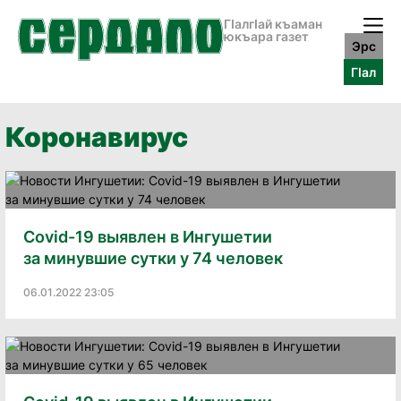
ГӀалгӀай къаман
юкъара газет
Эрс
ГӀал
Коронавирус
Covid-19 выявлен в Ингушетии
за минувшие сутки у 74 человек
06.01.2022 23:05