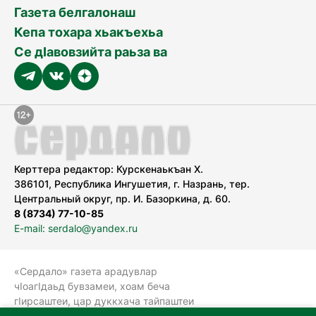
Газета белгалонаш
Кепа тохара хьакъехьа
Се дӀавовзийта раьза ва
Керттера редактор: Курскенаькъан Х.
386101, Республика Ингушетия, г. Назрань, тер.
Центральный округ, пр. И. Базоркина, д. 60.
8 (8734) 77-10-85
E-mail: serdalo@yandex.ru
«Сердало» газета арадувлар
чIоагIдаьд бувзамеи, хоам беча
гIирсаштеи, цар дуккхача тайпаштеи
тIахьожам лоаттабеча Федеральни