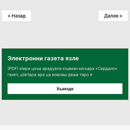
« Назад
Далее »
Электронни газета язле
(PDF) кӀира цкъа арадувла къаман юкъара «Сердало»
газет, цӀагӀара ара ца воалаш деша таро я
Хьаязде