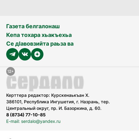
Газета белгалонаш
Кепа тохара хьакъехьа
Се дӀавовзийта раьза ва
Керттера редактор: Курскенаькъан Х.
386101, Республика Ингушетия, г. Назрань, тер.
Центральный округ, пр. И. Базоркина, д. 60.
8 (8734) 77-10-85
E-mail: serdalo@yandex.ru