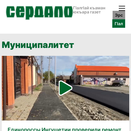
ГӀалгӀай къаман
юкъара газет
Эрс
ГӀал
Муниципалитет
Единороссы Ингушетии проверили ремонт