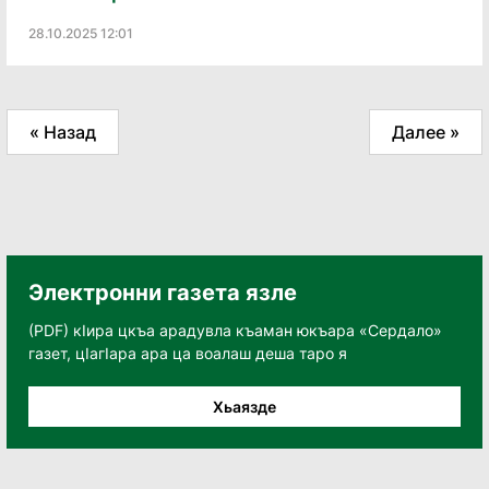
28.10.2025 12:01
« Назад
Далее »
Электронни газета язле
(PDF) кӀира цкъа арадувла къаман юкъара «Сердало»
газет, цӀагӀара ара ца воалаш деша таро я
Хьаязде