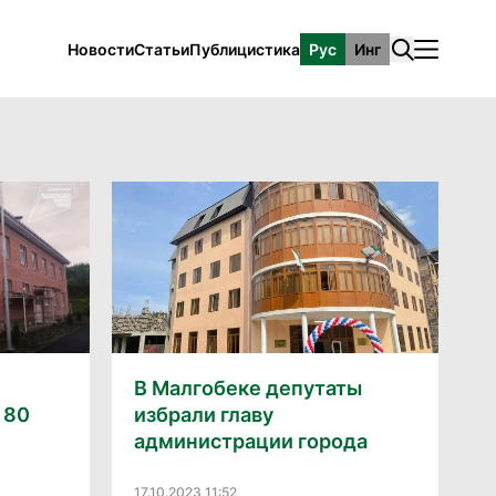
Новости
Статьи
Публицистика
Рус
Инг
В Малгобеке депутаты
 80
избрали главу
администрации города
17.10.2023 11:52