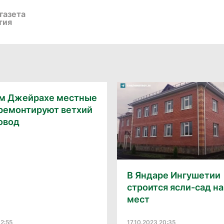
газета
тия
ом Джейрахе местные
 ремонтируют ветхий
овод
В Яндаре Ингушетии
строится ясли-сад на
мест
12:55
17.10.2023 20:35