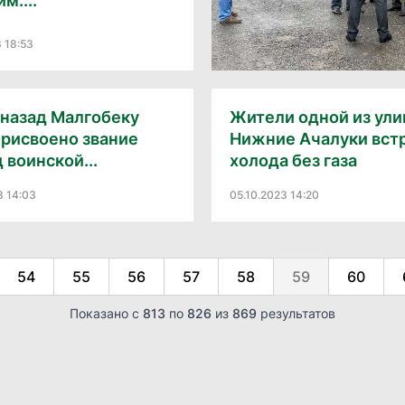
м....
3 18:53
 назад Малгобеку
Жители одной из ули
присвоено звание
Нижние Ачалуки вст
 воинской...
холода без газа
3 14:03
05.10.2023 14:20
54
55
56
57
58
59
60
Показано с
813
по
826
из
869
результатов