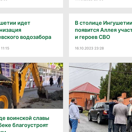
ушетии идет
В столице Ингушети
низация
появится Аллея учас
евского водозабора
и героев СВО
 11:15
16.10.2023 23:28
де воинской славы
беке благоустроят