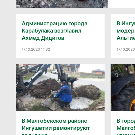
Администрацию города
В Инг
Карабулака возглавил
модер
Ахмед Дидигов
Альти
17.10.2023 11:32
17.10.2023
В Малгобекском районе
В горо
Ингушетии ремонтируют
Малго