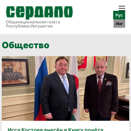
Рус
Общенациональная газета
Инг
Республики Ингушетия
Общество
Исса Костоев внесён в Книгу почёта