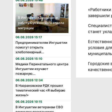
06.08.2026 15:46
«Работники
завершили 
В Ингушетии проверили
работу Сунженского отдела
Специалист
миграции
станет укл
06.08.2026 15:17
Естественн
Предпринимателям Ингушетии
условия дл
помогут открыть
хлебопекарный...
муниципаль
06.08.2026 15:10
Городские в
Медики Перинатального центра
Ингушетии изучают
качественн
пожарную...
06.08.2026 12:34
В Назрановском РДК прошел
тематический час «Я выбираю
жизнь!»
06.08.2026 10:15
В Ингушетии ветеранам СВО
помогают восстановить