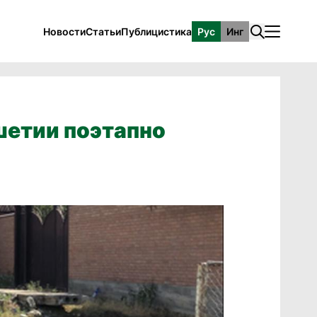
Новости
Статьи
Публицистика
Рус
Инг
шетии поэтапно