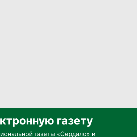
ктронную газету
иональной газеты «Сердало» и