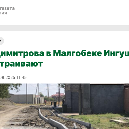
газета
тия
о
имитрова в Малгобеке Ингу
страивают
.08.2025 11:45