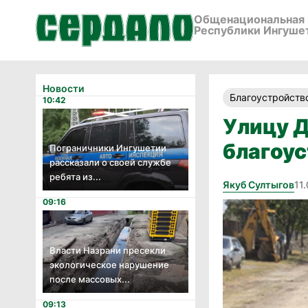
Общенациональная 
Республики Ингуше
Новости
Благоустройств
10:42
Улицу Д
благоу
Пограничники Ингушетии
рассказали о своей службе
ребята из...
Якуб Султыгов
11
09:16
Власти Назрани пресекли
экологическое нарушение
после массовых...
09:13