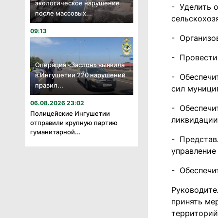
экологическое нарушение
- Уделить 
после массовых...
сельскохоз
09:13
- Организо
- Провести
Операция «Заслон» выявила
в Ингушетии 220 нарушений
- Обеспечи
правил...
сил муници
06.08.2026 23:02
- Обеспечи
Полицейские Ингушетии
ликвидации
отправили крупную партию
гуманитарной...
- Представ
управление
- Обеспечи
Руководите
принять ме
территорий