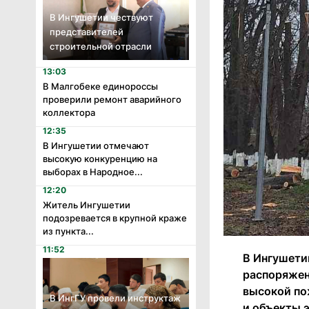
В Ингушетии чествуют
представителей
строительной отрасли
13:03
В Малгобеке единороссы
проверили ремонт аварийного
коллектора
12:35
В Ингушетии отмечают
высокую конкуренцию на
выборах в Народное...
12:20
Житель Ингушетии
подозревается в крупной краже
из пункта...
11:52
В Ингушети
распоряжен
высокой по
В ИнгГУ провели инструктаж
и объекты 