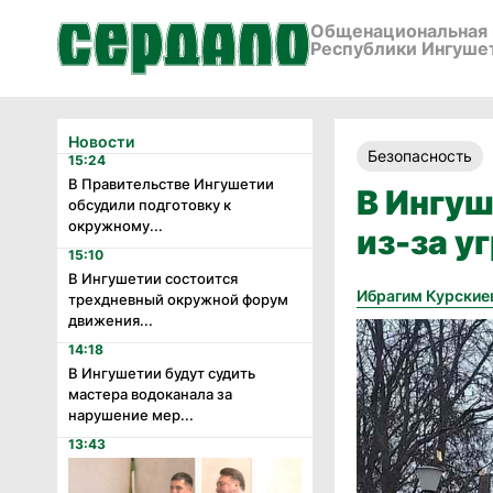
Общенациональная 
Республики Ингуше
Новости
Безопасность
15:24
В Правительстве Ингушетии
В Ингу
обсудили подготовку к
окружному...
из-за у
15:10
В Ингушетии состоится
Ибрагим Курские
трехдневный окружной форум
движения...
14:18
В Ингушетии будут судить
мастера водоканала за
нарушение мер...
13:43