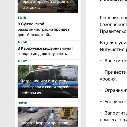
перед отправкой студентов
на отдых...
Решение пр
11:18
В Сунженской
безопаснос
райадминистрации пройдет
Правительс
день бесплатной...
В целях ус
10:56
В Карабулаке модернизируют
Ингушетия 
городскую дорожную сеть
- Ввести о
10:42
- Привести
уровня.
Пограничники Ингушетии
рассказали о своей службе
- Ограничит
ребятам из...
- Увеличить
09:16
- Запретит
прилегающи
Власти Назрани пресекли