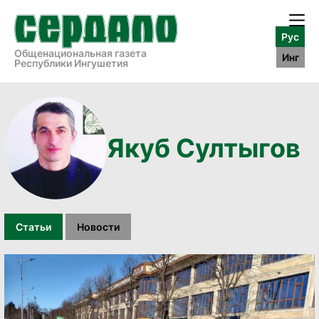
Рус
Общенациональная газета
Инг
Республики Ингушетия
Якуб Султыгов
Статьи
Новости