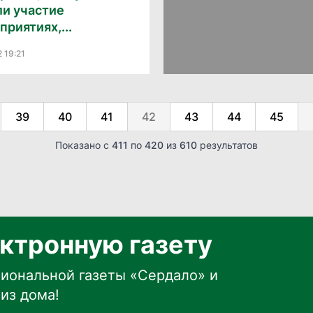
ли участие
приятиях,...
 19:21
39
40
41
42
43
44
45
Показано с
411
по
420
из
610
результатов
ктронную газету
иональной газеты «Сердало» и
из дома!