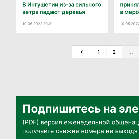
В Ингушетии из-за сильного
приня
ветра падают деревья
в меро
10.05.2022 20:21
10.05.2022
1
2
...
Подпишитесь на эле
(PDF) версия еженедельной общенац
получайте свежие номера не выходя 