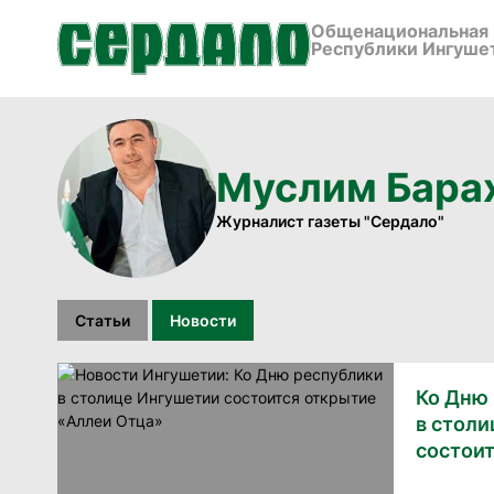
Общенациональная 
Республики Ингуше
Муслим Бара
Журналист газеты "Сердало"
Статьи
Новости
Ко Дню
в стол
состоит