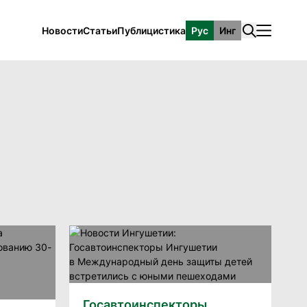
Новости
Статьи
Публицистика
Рус
Инг
Госавтоинспекторы