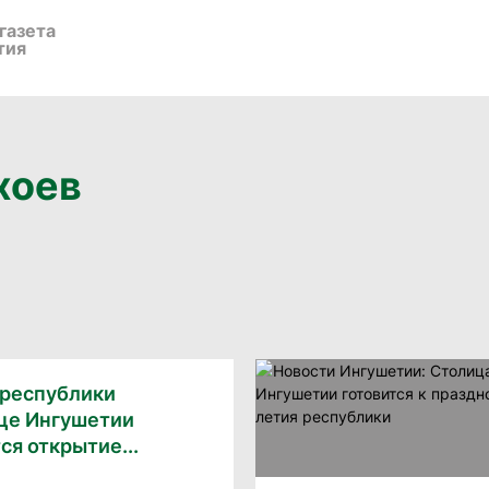
газета
тия
хоев
 республики
ице Ингушетии
ся открытие...