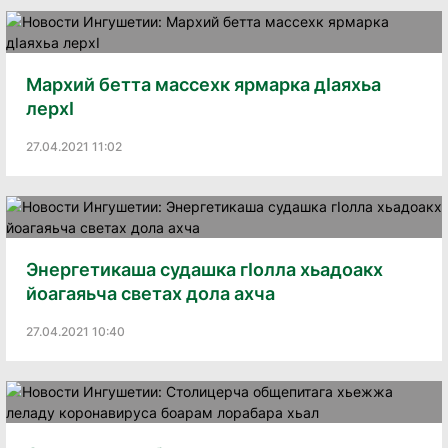
Мархий бетта массехк ярмарка дIаяхьа
лерхI
27.04.2021 11:02
Энергетикаша судашка гIолла хьадоакх
йоагаяьча светах дола ахча
27.04.2021 10:40