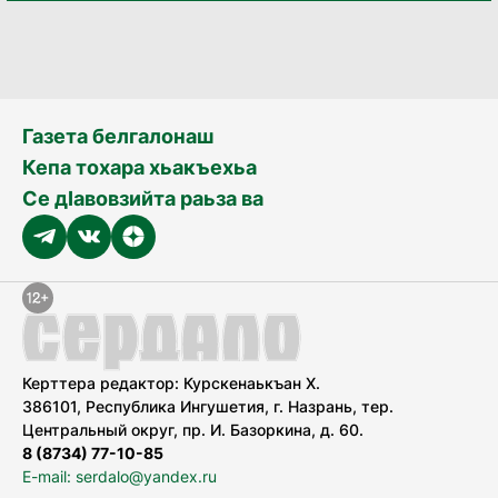
Газета белгалонаш
Кепа тохара хьакъехьа
Се дӀавовзийта раьза ва
Керттера редактор: Курскенаькъан Х.
386101, Республика Ингушетия, г. Назрань, тер.
Центральный округ, пр. И. Базоркина, д. 60.
8 (8734) 77-10-85
E-mail: serdalo@yandex.ru