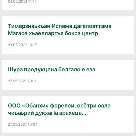
01.06.2021 11:17
Тимарзнаькъан Ислама дагалоаттама
Магасе хьаелларгъя бокса центр
31.05.2021 10:17
Шура продукцена белгало е еза
27.05.2021 10:11
ООО «Обанхи» форелеи, осётри оала
чкъаьрий дукхагIа арахеца...
27.05.2021 10:04