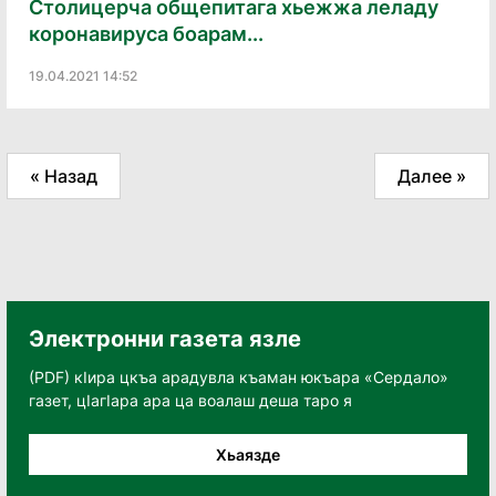
Столицерча общепитага хьежжа леладу
коронавируса боарам...
19.04.2021 14:52
« Назад
Далее »
Электронни газета язле
(PDF) кӀира цкъа арадувла къаман юкъара «Сердало»
газет, цӀагӀара ара ца воалаш деша таро я
Хьаязде