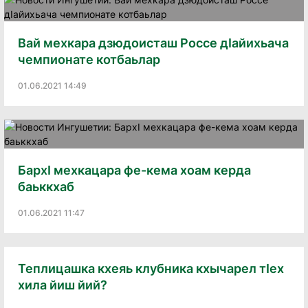
Вай мехкара дзюдоисташ Россе дIайихьача
чемпионате котбаьлар
01.06.2021 14:49
БархI мехкацара фе-кема хоам керда
баьккхаб
01.06.2021 11:47
Теплицашка кхеяь клубника кхычарел тIех
хила йиш йий?