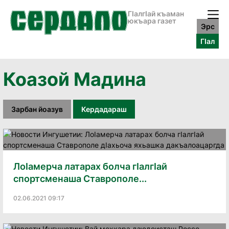
ГӀалгӀай къаман
юкъара газет
Эрс
ГӀал
Коазой Мадина
Зарбан йоазув
Кердадараш
ЛоIамерча латарах болча гIалгIай
спортсменаша Ставрополе...
02.06.2021 09:17