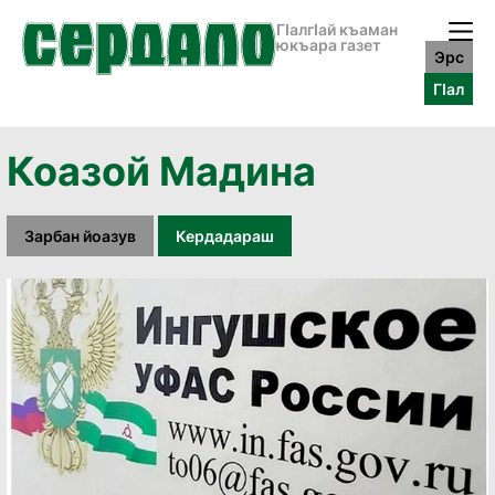
ГӀалгӀай къаман
юкъара газет
Эрс
ГӀал
Коазой Мадина
Зарбан йоазув
Кердадараш