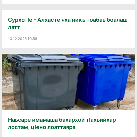
Сурхотӏе - Алхасте яха никъ тоабаь боалаш
латт
10.12.2025 10:58
Наьсаре имамаша бахархой тӀахьийхар
лостам, цӏено лоаттаяра