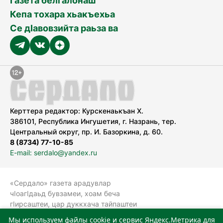
Газета белгалонаш
Кепа тохара хьакъехьа
Се дӀавовзийта раьза ва
Керттера редактор: Курскенаькъан Х.
386101, Республика Ингушетия, г. Назрань, тер.
Центральный округ, пр. И. Базоркина, д. 60.
8 (8734) 77-10-85
E-mail: serdalo@yandex.ru
«Сердало» газета арадувлар
чIоагIдаьд бувзамеи, хоам беча
гIирсаштеи, цар дуккхача тайпаштеи
тIахьожам лоаттабеча Федеральни
Мы используем файлы cookie и сервис Яндекс.Метрика для