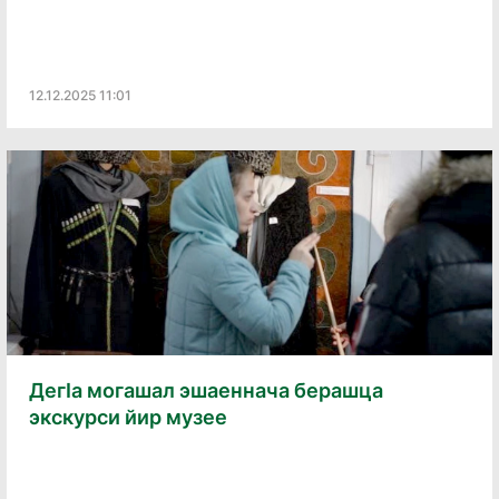
12.12.2025 11:01
Дегӏа могашал эшаеннача берашца
экскурси йир музее