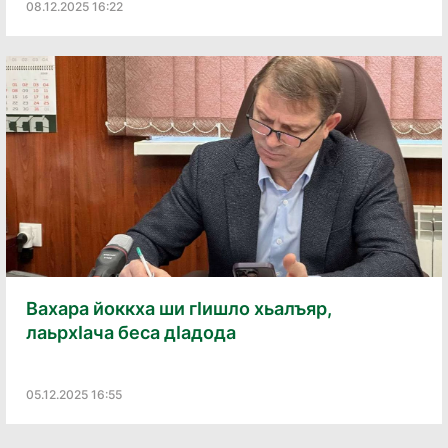
08.12.2025 16:22
Вахара йоккха ши гӏишло хьалъяр,
лаьрхӀача беса дӀадода
05.12.2025 16:55