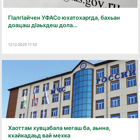
ГӏалгӀайчен УФАСо юхатохаргда, бахьан
доацаш дӏаьхдеш дола...
12.12.2025 11:10
Хаоттам хувцабала мегаш ба, аьнна,
кхайкадаьд вай мехка