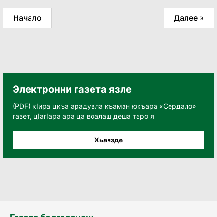
Начало
Далее »
Электронни газета язле
(PDF) кӀира цкъа арадувла къаман юкъара «Сердало»
газет, цӀагӀара ара ца воалаш деша таро я
Хьаязде