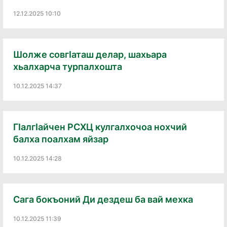
12.12.2025 10:10
Шолже совгӏаташ делар, шахьара
хьалхарча турпалхошта
10.12.2025 14:37
Гӏалгӏайчен РСХЦ кулгалхочоа нохчий
балха поалхам яйзар
10.12.2025 14:28
Сага бокъоний Ди дездеш ба вай мехка
10.12.2025 11:39