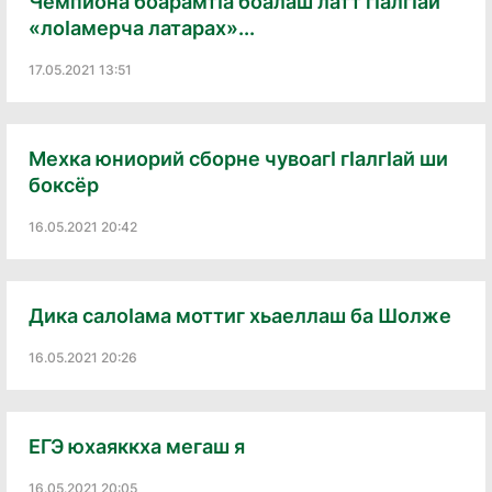
Чемпиона боарамтIа боалаш латт гIалгIай
«лоIамерча латарах»...
17.05.2021 13:51
Мехка юниорий сборне чувоагI гIалгIай ши
боксёр
16.05.2021 20:42
Дика салоIама моттиг хьаеллаш ба Шолже
16.05.2021 20:26
ЕГЭ юхаяккха мегаш я
16.05.2021 20:05