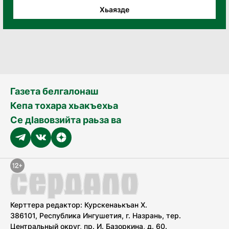
Хьаязде
Газета белгалонаш
Кепа тохара хьакъехьа
Се дӀавовзийта раьза ва
Керттера редактор: Курскенаькъан Х.
386101, Республика Ингушетия, г. Назрань, тер.
Центральный округ, пр. И. Базоркина, д. 60.