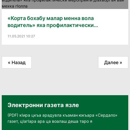
«Корта бохабу малар менна вола
водитель» яха профилактически...
11.05.2021 10:27
« Назад
Далее »
Электронни газета язле
(PDF) кӀира цкъа арадувла къаман юкъара «Сердало»
газет, цӀагӀара ара ца воалаш деша таро я