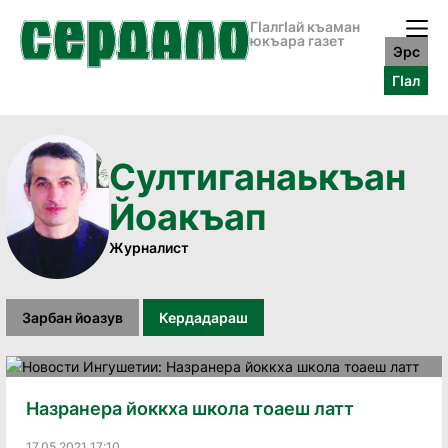
ГӀалгӀай къаман
юкъара газет
Эрс
ГӀал
Султиганаькъан
Йоакъап
Журналист
Зарбан йоазув
Кердадараш
Назранера йоккха школа тоаеш латт
17.05.2021 17:10