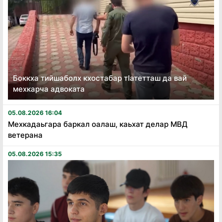
Боккха тийшаболх кхостабар тӏатетташ да вай
мехкарча адвоката
05.08.2026 16:04
Мехкадаьгара баркал оалаш, каьхат делар МВД
ветерана
05.08.2026 15:35