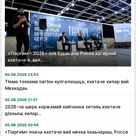
«Тӏаргим – 2026» яха Ерригача Россе кагирхой
кхетаче я, вай...
05.08.2026 23:53
Тӏема тохкама оагӏон кулгалхошца, кхетаче хилар вай
Мехкадаь
05.08.2026 21:57
2026-ча шера хоржамий кийчонна хетаяь кхетаче
дӏахьош хилар...
05.08.2026 20:59
«Тӏаргим» яхача кхетаче вай мехка кхаьчараш, Россе