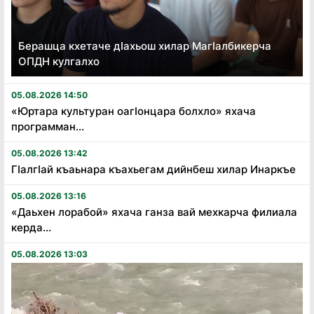
Берашца кхетаче дӏахьош хилар Магӏалбикерча
ОПДН кулгалхо
05.08.2026 14:50
«Юртара культуран оагӏонцара болхло» яхача
программан...
05.08.2026 13:42
Гӏалгӏай къаьнара къахьегам дийнбеш хилар Инаркъе
05.08.2026 13:16
«Даьхен лорабой» яхача ганза вай мехкарча филиала
керда...
05.08.2026 13:03