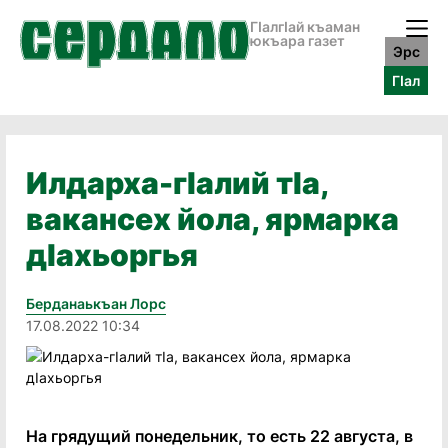
ГӀалгӀай къаман
юкъара газет
Эрс
ГӀал
Илдарха-гIалий тIа,
вакансех йола, ярмарка
дIахьоргья
Берданаькъан Лорс
17.08.2022 10:34
На грядущий понедельник, то есть 22 августа, в