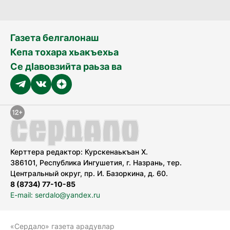
Газета белгалонаш
Кепа тохара хьакъехьа
Се дӀавовзийта раьза ва
Керттера редактор: Курскенаькъан Х.
386101, Республика Ингушетия, г. Назрань, тер.
Центральный округ, пр. И. Базоркина, д. 60.
8 (8734) 77-10-85
E-mail: serdalo@yandex.ru
«Сердало» газета арадувлар