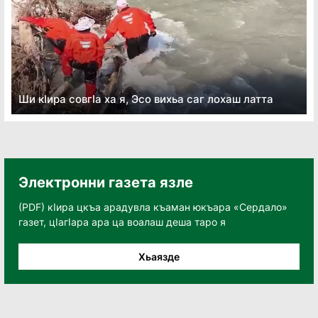
Ши кӏира совгӏа ха я, Эсо вихьа саг лохаш латта
Электронни газета язле
(PDF) кӀира цкъа арадувла къаман юкъара «Сердало»
газет, цӀагӀара ара ца воалаш деша таро я
Хьаязде