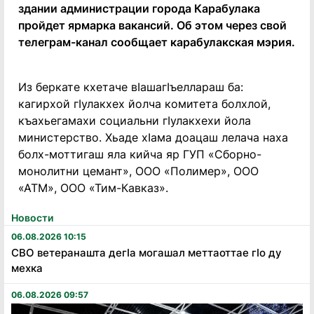
здании администрации города Карабулака
пройдет ярмарка вакансий. Об этом через свой
телеграм-канал сообщает карабулакская мэрия.
Из беркате кхетаче вIашагIъеллараш ба:
кагирхой гIулакхех йолча комитета болхлой,
къахьегамахи социальни гIулакхехи йола
министерство. Хьаде хIама доацаш лелача наха
болх-моттигаш яла кийча яр ГУП «Сборно-
монолитни цемант», ООО «Полимер», ООО
«АТМ», ООО «Тим-Кавказ».
Новости
06.08.2026 10:15
СВО ветеранашта дегӏа могашал меттаоттае гӏо ду
мехка
06.08.2026 09:57