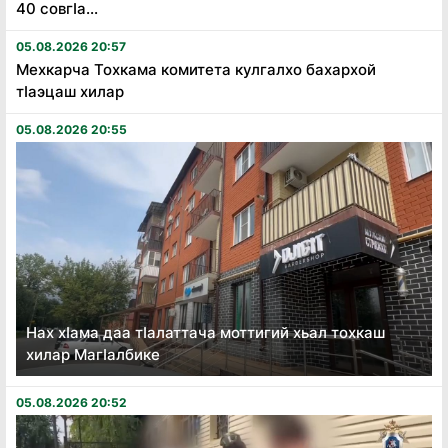
40 совгӏа...
05.08.2026 20:57
Мехкарча Тохкама комитета кулгалхо бахархой
тӏаэцаш хилар
05.08.2026 20:55
Нах хӏама даа тӏалаттача моттигий хьал тохкаш
хилар Магӏалбике
05.08.2026 20:52