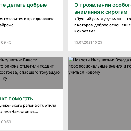
те делать добрые
О проявлении особог
внимания к сиротам
я готовится к празднованию
«Лучший дом мусульман — то
байрама
в котором доброе отношение
к сиротам»
1 09:45
15.07.2021 10:25
нкт помогать
унженского района отметили
слама Накостоева,...
1 09:59