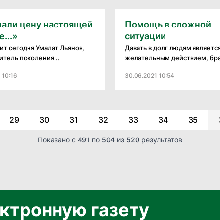
нали цену настоящей
Помощь в сложной
...»
ситуации
рит сегодня Умалат Льянов,
Давать в долг людям являетс
итель поколения...
желательным действием, брат
 10:16
30.06.2021 10:54
29
30
31
32
33
34
35
Показано с
491
по
504
из
520
результатов
ктронную газету