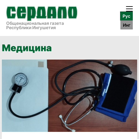
Рус
Общенациональная газета
Инг
Республики Ингушетия
Медицина