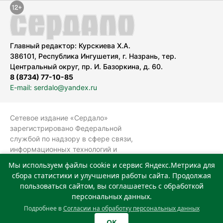
Главный редактор: Курскиева Х.А.
386101, Республика Ингушетия, г. Назрань, тер.
Центральный округ, пр. И. Базоркина, д. 60.
8 (8734) 77-10-85
E-mail: serdalo@yandex.ru
Сетевое издание «Сердало»
зарегистрировано Федеральной
службой по надзору в сфере связи,
информационных технологий и
массовых коммуникаций
Мы используем файлы cookie и сервис Яндекс.Метрика для
(Роскомнадзор).
сбора статистики и улучшения работы сайта. Продолжая
Реестровая запись СМИ: ЭЛ № ФС 77-
пользоваться сайтом, вы соглашаетесь с обработкой
78323 от 15.05.2020 г. Учредитель:
персональных данных.
Государственное автономное
Подробнее в
Согласии на обработку персональных данных
учреждение «Издательский дом
OK
«Сердало»