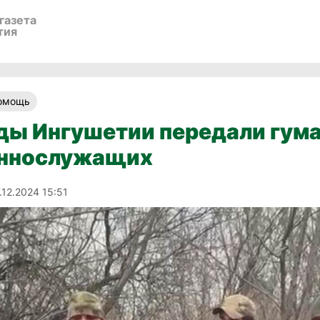
газета
тия
помощь
ды Ингушетии передали гум
еннослужащих
.12.2024 15:51