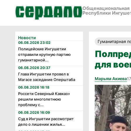
Общенациональная 
Республики Ингуше
Новости
Гуманитарная 
06.08.2026 23:02
Полицейские Ингушетии
Полпре
отправили крупную партию
гуманитарной...
для во
06.08.2026 20:37
Глава Ингушетии провел в
Марьям Акиева
17
Магасе заседание Оперштаба
06.08.2026 16:18
Россети Северный Кавказ»
решили многолетнюю
проблему с...
06.08.2026 16:09
Суд в Ингушетии рассмотрит
дело о лишении жилья...