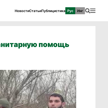
Новости
Статьи
Публицистика
Рус
Инг
анитарную помощь