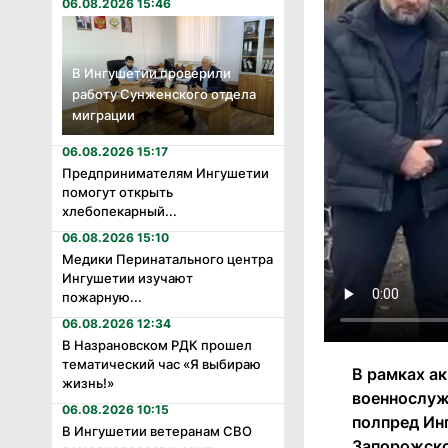
06.08.2026 15:46
В Ингушетии проверили
работу Сунженского отдела
миграции
06.08.2026 15:17
Предпринимателям Ингушетии
помогут открыть
хлебопекарный...
06.08.2026 15:10
Медики Перинатального центра
Ингушетии изучают
пожарную...
06.08.2026 12:34
В Назрановском РДК прошел
тематический час «Я выбираю
В рамках а
жизнь!»
военнослуж
06.08.2026 10:15
полпред Ин
В Ингушетии ветеранам СВО
Запорожско