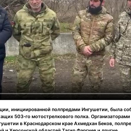
кции, инициированной полпредами Ингушетии, была со
ащих 503-го мотострелкового полка. Организаторами
гушетии в Краснодарском крае Ахмедхан Беков, полпре
й и Херсонской областей Тагир Фаргиев и другие.