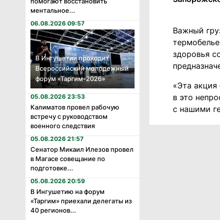
помогают восстановить
ментальное...
06.08.2026 09:57
Важный груз
термобелье
здоровья с
В Ингушетии проходит
предназнач
Всероссийский молодежный
форум «Таргим-2026»
«Эта акция 
в это непро
05.08.2026 23:53
Калиматов провел рабочую
с нашими г
встречу с руководством
военного следствия
05.08.2026 21:57
Сенатор Микаил Илезов провел
в Магасе совещание по
подготовке...
05.08.2026 20:59
В Ингушетию на форум
«Таргим» приехали делегаты из
40 регионов...