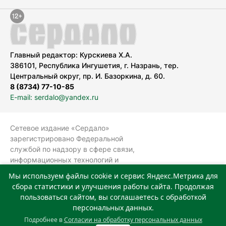
Главный редактор: Курскиева Х.А.
386101, Республика Ингушетия, г. Назрань, тер.
Центральный округ, пр. И. Базоркина, д. 60.
8 (8734) 77-10-85
E-mail: serdalo@yandex.ru
Сетевое издание «Сердало»
зарегистрировано Федеральной
службой по надзору в сфере связи,
информационных технологий и
массовых коммуникаций
Мы используем файлы cookie и сервис Яндекс.Метрика для
(Роскомнадзор).
сбора статистики и улучшения работы сайта. Продолжая
Реестровая запись СМИ: ЭЛ № ФС 77-
пользоваться сайтом, вы соглашаетесь с обработкой
78323 от 15.05.2020 г. Учредитель:
персональных данных.
Государственное автономное
Подробнее в
Согласии на обработку персональных данных
учреждение «Издательский дом