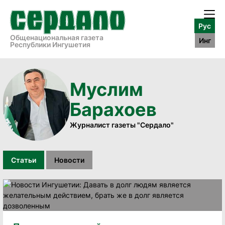
Рус
Общенациональная газета
Инг
Республики Ингушетия
Муслим
Барахоев
Журналист газеты "Сердало"
Статьи
Новости