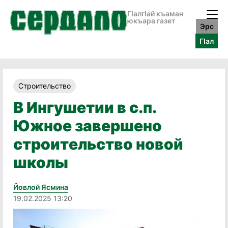
ГӀалгӀай къаман
юкъара газет
Эрс
ГӀал
Строительство
В Ингушетии в с.п.
Южное завершено
строительство новой
школы
Йовлой Ясмина
19.02.2025 13:20