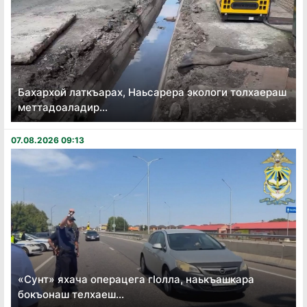
Бахархой латкъарах, Наьсарера экологи толхаераш
меттадоаладир...
07.08.2026 09:13
«Сунт» яхача операцега гӏолла, наькъашкара
бокъонаш телхаеш...