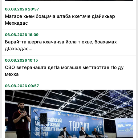
06.08.2026 20:37
Магасе хьем боацача штаба кхетаче дӏайихьар
Мехкадас
06.08.2026 16:09
Барайтта шерга кхачанза йола тӏехье, боахамах
дӏахоадае...
06.08.2026 10:15
СВО ветеранашта дегӏа могашал меттаоттае гӏо ду
мехка
06.08.2026 09:57