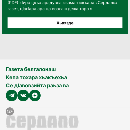
(PDF) кӀира цкъа арадувла къаман юкъара «Сердало»
газет, цӀагӀара ара ца воалаш деша таро я
Хьаязде
Газета белгалонаш
Кепа тохара хьакъехьа
Се дӀавовзийта раьза ва