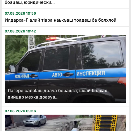
боацаш, юридически...
07.08.2026 10:56
Илдарха-Гӏалий тӏара наькъаш тоадеш ба болхлой
07.08.2026 10:42
Лагере салоӏаш долча берашта, шоай балхах
дийцар мехка доазув...
07.08.2026 09:16