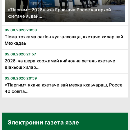
«Тӏаргим – 2026» яха Ерригача Россе кагирхой
кхетаче я, вай...
05.08.2026 23:53
Тӏема тохкама оагӏон кулгалхошца, кхетаче хилар вай
Мехкадаь
05.08.2026 21:57
2026-ча шера хоржамий кийчонна хетаяь кхетаче
дӏахьош хилар...
05.08.2026 20:59
«Тӏаргим» яхача кхетаче вай мехка кхаьчараш, Россе
40 совгӏа...
Электронни газета язле