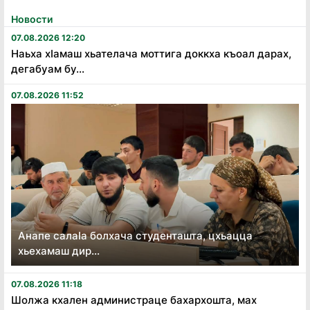
Новости
07.08.2026 12:20
Наьха хӏамаш хьателача моттига доккха къоал дарах,
дегабуам бу...
07.08.2026 11:52
Анапе салаӏа болхача студенташта, цхьацца
хьехамаш дир...
07.08.2026 11:18
Шолжа кхален администраце бахархошта, мах