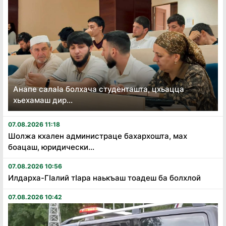
Анапе салаӏа болхача студенташта, цхьацца
хьехамаш дир...
07.08.2026 11:18
Шолжа кхален администраце бахархошта, мах
боацаш, юридически...
07.08.2026 10:56
Илдарха-Гӏалий тӏара наькъаш тоадеш ба болхлой
07.08.2026 10:42