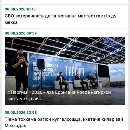
06.08.2026 10:15
СВО ветеранашта дегӏа могашал меттаоттае гӏо ду
мехка
06.08.2026 09:57
«Тӏаргим – 2026» яха Ерригача Россе кагирхой
кхетаче я, вай...
05.08.2026 23:53
Тӏема тохкама оагӏон кулгалхошца, кхетаче хилар вай
Мехкадаь