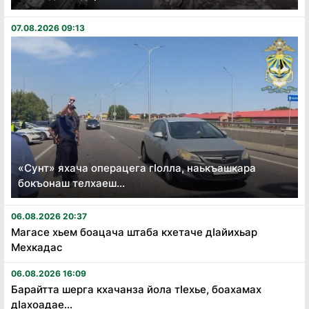
07.08.2026 09:13
«Сунт» яхача операцега гӏолла, наькъашкара
бокъонаш телхаеш...
06.08.2026 20:37
Магасе хьем боацача штаба кхетаче дӏайихьар
Мехкадас
06.08.2026 16:09
Барайтта шерга кхачанза йола тӏехье, боахамах
дӏахоадае...