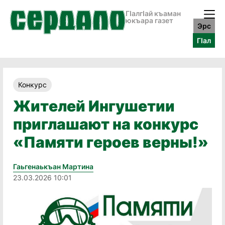
ГӀалгӀай къаман
юкъара газет
Эрс
ГӀал
Конкурс
Жителей Ингушетии
приглашают на конкурс
«Памяти героев верны!»
Гаьгенаькъан Мартина
23.03.2026 10:01