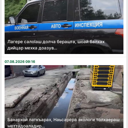
Лагере салоӏаш долча берашта, шоай балхах
дийцар мехка доазув...
07.08.2026 09:16
Бахархой латкъарах, Наьсарера экологи толхаераш
меттадоаладир...