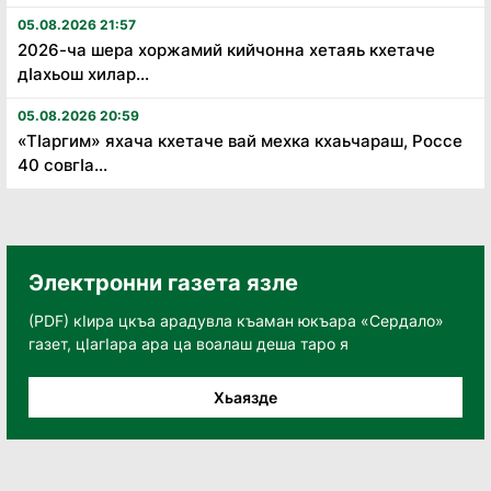
05.08.2026 21:57
2026-ча шера хоржамий кийчонна хетаяь кхетаче
дӏахьош хилар...
05.08.2026 20:59
«Тӏаргим» яхача кхетаче вай мехка кхаьчараш, Россе
40 совгӏа...
Электронни газета язле
(PDF) кӀира цкъа арадувла къаман юкъара «Сердало»
газет, цӀагӀара ара ца воалаш деша таро я
Хьаязде