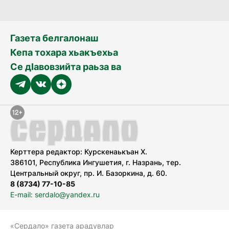
Газета белгалонаш
Кепа тохара хьакъехьа
Се дӀавовзийта раьза ва
Керттера редактор: Курскенаькъан Х.
386101, Республика Ингушетия, г. Назрань, тер.
Центральный округ, пр. И. Базоркина, д. 60.
8 (8734) 77-10-85
E-mail: serdalo@yandex.ru
«Сердало» газета арадувлар