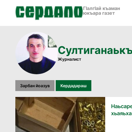
ГӀалгӀай къаман
юкъара газет
Султиганаьк
Журналист
Зарбан йоазув
Кердадараш
Наьсар
хьаяьха