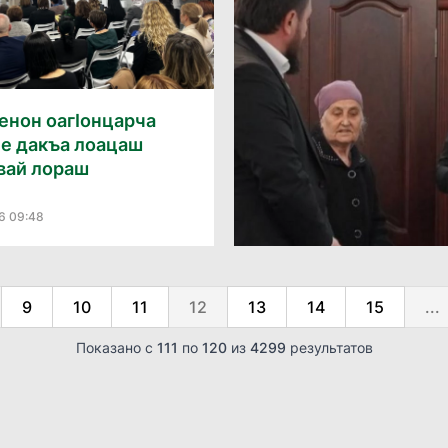
енон оагӏонцарча
че дакъа лоацаш
вай лораш
6 09:48
9
10
11
12
13
14
15
...
Показано с
111
по
120
из
4299
результатов