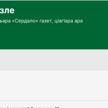
язле
ара «Сердало» газет, цӀагӀара ара