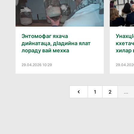
Энтомофаг яхача
Унахцӏ
дийнатаца, дӏадийна ялат
кхета
лораду вай мехка
хилар 
29.04.2026 10:29
29.04.202
1
2
...