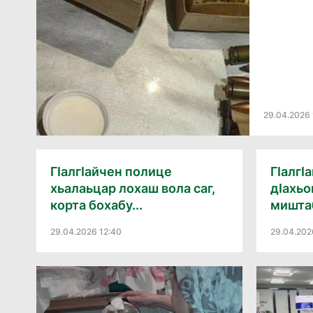
29.04.2026 
Гӏалгӏайчен полице
Гӏалгӏ
хьалаьцар лохаш вола саг,
дӏахьо
корта бохабу...
мишта
29.04.2026 12:40
29.04.202