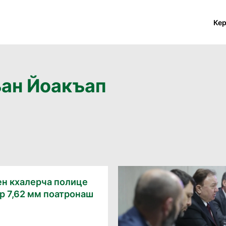
Ке
ъан Йоакъап
ен кхалерча полице
р 7,62 мм поатронаш