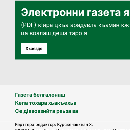
Электронни газета 
(PDF) кӀира цкъа арадувла къаман юкъ
ца воалаш деша таро я
Хьаязде
Газета белгалонаш
Кепа тохара хьакъехьа
Се дӀавовзийта раьза ва
Керттера редактор: Курскенаькъан Х.