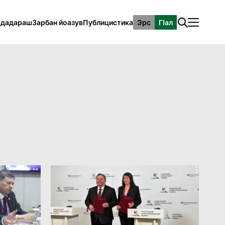
рдадараш
Зарбан йоазув
Публицистика
Эрс
ГӀал