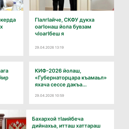
 керда
Гӏалгӏайче, СКФУ дукха
х
оагӏонаш йола бувзам
чӏоагӏбеш я
29.04.2026 13:19
ага
КИФ-2026 йолаш,
йир
«Губернаторцара къамаьл»
яхача сессе дакъа...
29.04.2026 10:59
Бахархой тӏаийбеча
дийнахьа, итташ хаттараш