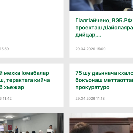
Гӏалгӏайчено, ВЭБ.РФ
проекташ дӏайолаяра
дийцар,...
15:59
29.04.2026 15:09
ай мехка ӏомабалар
75 шу даьннача кхалс
ш, терактага кийча
бокъонаш меттаотта
б хьежар
прокуратуро
6 11:42
29.04.2026 11:13