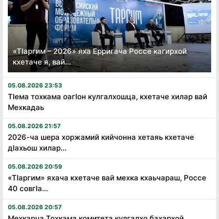
«Тӏаргим – 2026» яха Ерригача Россе кагирхой
кхетаче я, вай...
05.08.2026 23:53
Тӏема тохкама оагӏон кулгалхошца, кхетаче хилар вай
Мехкадаь
05.08.2026 21:57
2026-ча шера хоржамий кийчонна хетаяь кхетаче
дӏахьош хилар...
05.08.2026 20:59
«Тӏаргим» яхача кхетаче вай мехка кхаьчараш, Россе
40 совгӏа...
05.08.2026 20:57
Мехкарча Тохкама комитета кулгалхо бахархой