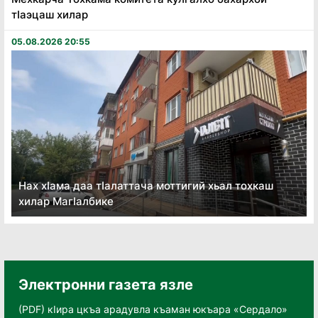
тӏаэцаш хилар
05.08.2026 20:55
Нах хӏама даа тӏалаттача моттигий хьал тохкаш
хилар Магӏалбике
Электронни газета язле
(PDF) кӀира цкъа арадувла къаман юкъара «Сердало»