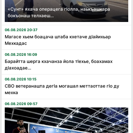
«Сунт» яхача операцега гӏолла, наькъашкара
бокъонаш телхаеш...
06.08.2026 20:37
Магасе хьем боацача штаба кхетаче дӏайихьар
Мехкадас
06.08.2026 16:09
Барайтта шерга кхачанза йола тӏехье, боахамах
дӏахоадае...
06.08.2026 10:15
СВО ветеранашта дегӏа могашал меттаоттае гӏо ду
мехка
06.08.2026 09:57