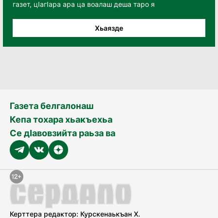
газет, цӀагӀара ара ца воалаш деша таро я
Хьаязде
Газета белгалонаш
Кепа тохара хьакъехьа
Се дӀавовзийта раьза ва
Керттера редактор: Курскенаькъан Х.