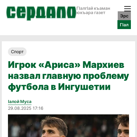
ГӀалгӀай къаман
юкъара газет
Эрс
ГӀал
Спорт
Игрок «Ариса» Мархиев
назвал главную проблему
футбола в Ингушетии
Iалой Муса
29.08.2025 17:16