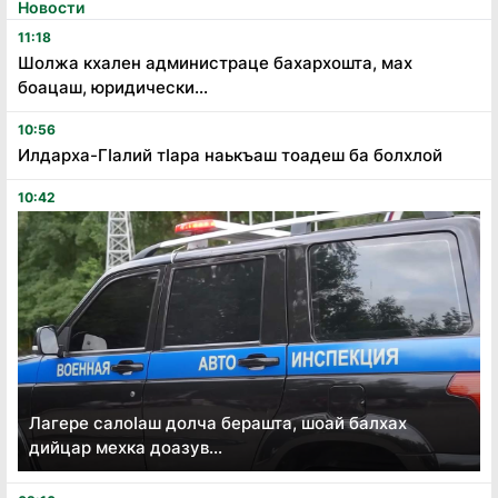
Новости
11:18
Шолжа кхален администраце бахархошта, мах
боацаш, юридически...
10:56
Илдарха-Гӏалий тӏара наькъаш тоадеш ба болхлой
10:42
Лагере салоӏаш долча берашта, шоай балхах
дийцар мехка доазув...