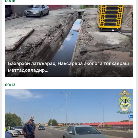
09:16
Бахархой латкъарах, Наьсарера экологи толхаераш
меттадоаладир...
09:13