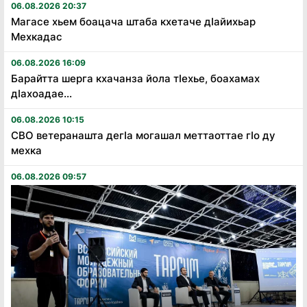
06.08.2026 20:37
Магасе хьем боацача штаба кхетаче дӏайихьар
Мехкадас
06.08.2026 16:09
Барайтта шерга кхачанза йола тӏехье, боахамах
дӏахоадае...
06.08.2026 10:15
СВО ветеранашта дегӏа могашал меттаоттае гӏо ду
мехка
06.08.2026 09:57