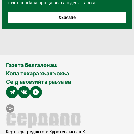
газет, цӀагӀара ара ца воалаш деша таро я
Хьаязде
Газета белгалонаш
Кепа тохара хьакъехьа
Се дӀавовзийта раьза ва
Керттера редактор: Курскенаькъан Х.