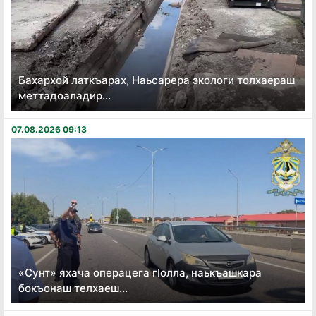
Бахархой латкъарах, Наьсарера экологи толхаераш
меттадоаладир...
07.08.2026 09:13
«Сунт» яхача операцега гӏолла, наькъашкара
бокъонаш телхаеш...