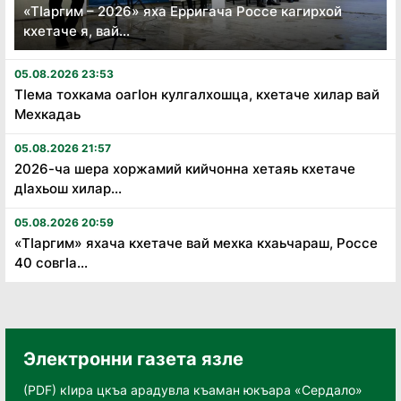
«Тӏаргим – 2026» яха Ерригача Россе кагирхой
кхетаче я, вай...
05.08.2026 23:53
Тӏема тохкама оагӏон кулгалхошца, кхетаче хилар вай
Мехкадаь
05.08.2026 21:57
2026-ча шера хоржамий кийчонна хетаяь кхетаче
дӏахьош хилар...
05.08.2026 20:59
«Тӏаргим» яхача кхетаче вай мехка кхаьчараш, Россе
40 совгӏа...
Электронни газета язле
(PDF) кӀира цкъа арадувла къаман юкъара «Сердало»