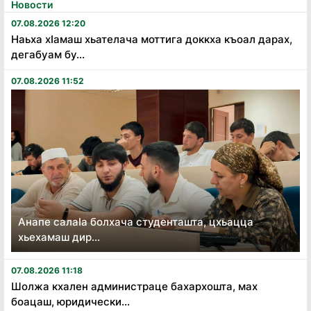
Новости
07.08.2026 12:20
Наьха хӏамаш хьателача моттига доккха къоал дарах,
дегабуам бу...
07.08.2026 11:52
Анапе салаӏа болхача студенташта, цхьацца
хьехамаш дир...
07.08.2026 11:18
Шолжа кхален администраце бахархошта, мах
боацаш, юридически...