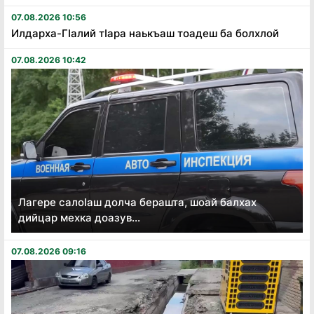
07.08.2026 10:56
Илдарха-Гӏалий тӏара наькъаш тоадеш ба болхлой
07.08.2026 10:42
Лагере салоӏаш долча берашта, шоай балхах
дийцар мехка доазув...
07.08.2026 09:16