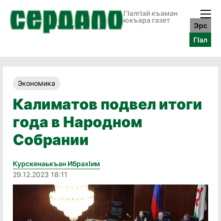
ГӀалгӀай къаман
юкъара газет
Эрс
ГӀал
Экономика
Калиматов подвел итоги
года в Народном
Собрании
Курскенаькъан Ибрахӏим
29.12.2023 18:11