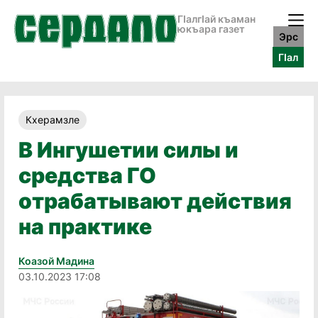
ГӀалгӀай къаман
юкъара газет
Эрс
ГӀал
Кхерамзле
В Ингушетии силы и
средства ГО
отрабатывают действия
на практике
Коазой Мадина
03.10.2023 17:08