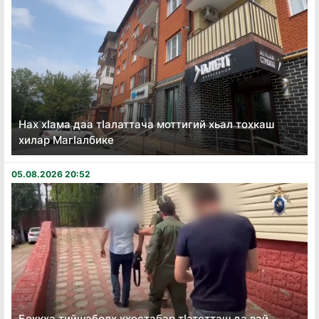
Нах хӏама даа тӏалаттача моттигий хьал тохкаш
хилар Магӏалбике
05.08.2026 20:52
Боккха тийшаболх кхостабар тӏатетташ да вай