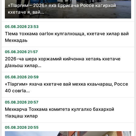
«Тӏаргим – 2026» яха Ерригача Россе кагирхой
кхетаче я, вай...
05.08.2026 23:53
Тӏема тохкама оагӏон кулгалхошца, кхетаче хилар вай
Мехкадаь
05.08.2026 21:57
2026-ча шера хоржамий кийчонна хетаяь кхетаче
дӏахьош хилар...
05.08.2026 20:59
«Тӏаргим» яхача кхетаче вай мехка кхаьчараш, Россе
40 совгӏа...
05.08.2026 20:57
Мехкарча Тохкама комитета кулгалхо бахархой
тӏаэцаш хилар
05.08.2026 20:55