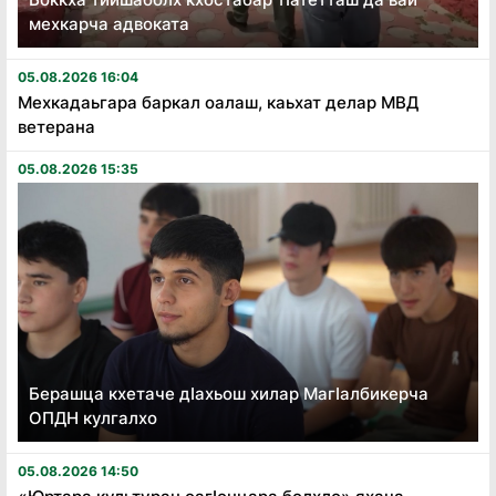
мехкарча адвоката
05.08.2026 16:04
Мехкадаьгара баркал оалаш, каьхат делар МВД
ветерана
05.08.2026 15:35
Берашца кхетаче дӏахьош хилар Магӏалбикерча
ОПДН кулгалхо
05.08.2026 14:50