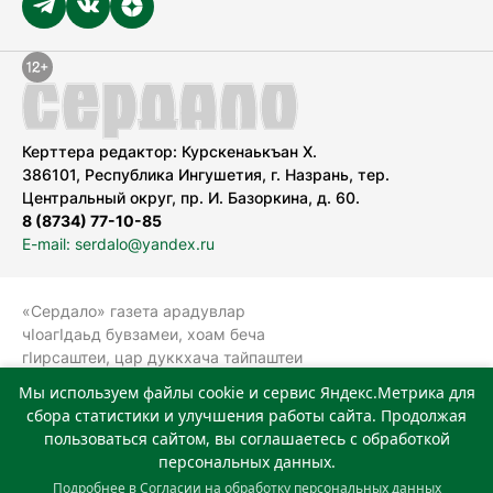
Керттера редактор: Курскенаькъан Х.
386101, Республика Ингушетия, г. Назрань, тер.
Центральный округ, пр. И. Базоркина, д. 60.
8 (8734) 77-10-85
E-mail: serdalo@yandex.ru
«Сердало» газета арадувлар
чIоагIдаьд бувзамеи, хоам беча
гIирсаштеи, цар дуккхача тайпаштеи
тIахьожам лоаттабеча Федеральни
Мы используем файлы cookie и сервис Яндекс.Метрика для
болхлоша (Роскомнадзор).
сбора статистики и улучшения работы сайта. Продолжая
Реестровая запись СМИ: ЭЛ № ФС 77-
пользоваться сайтом, вы соглашаетесь с обработкой
78323 от 15.05.2020 г. Учредитель:
персональных данных.
Государственное автономное
Подробнее в
Согласии на обработку персональных данных