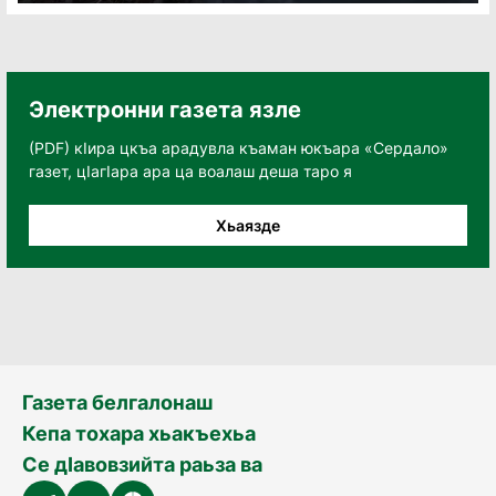
Электронни газета язле
(PDF) кӀира цкъа арадувла къаман юкъара «Сердало»
газет, цӀагӀара ара ца воалаш деша таро я
Хьаязде
Газета белгалонаш
Кепа тохара хьакъехьа
Се дӀавовзийта раьза ва