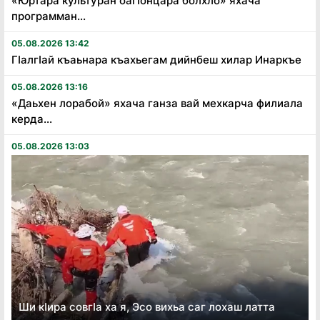
«Юртара культуран оагӏонцара болхло» яхача
программан...
05.08.2026 13:42
Гӏалгӏай къаьнара къахьегам дийнбеш хилар Инаркъе
05.08.2026 13:16
«Даьхен лорабой» яхача ганза вай мехкарча филиала
керда...
05.08.2026 13:03
Ши кӏира совгӏа ха я, Эсо вихьа саг лохаш латта