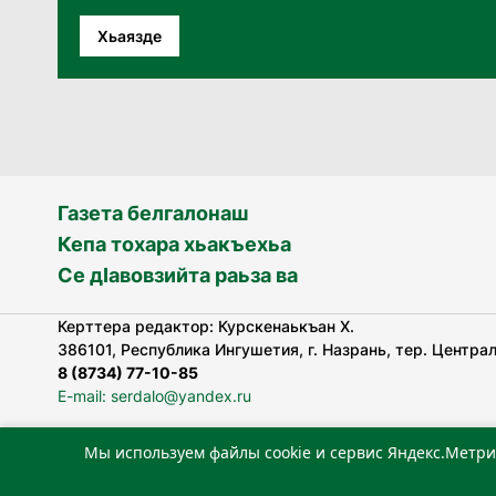
Хьаязде
Газета белгалонаш
Кепа тохара хьакъехьа
Се дӀавовзийта раьза ва
Керттера редактор: Курскенаькъан Х.
386101, Республика Ингушетия, г. Назрань, тер. Централь
8 (8734) 77-10-85
E-mail: serdalo@yandex.ru
Мы используем файлы cookie и сервис Яндекс.Метри
«Сердало» газета арадувлар чIоагIдаьд бувзамеи, хоам
лоаттабеча Федеральни болхлоша (Роскомнадзор).