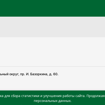
ный округ, пр. И. Базоркина, д. 60.
ка для сбора статистики и улучшения работы сайта. Продолжая 
 беча гIирсаштеи, цар дуккхача тайпаштеи тIахьожам
персональных данных.