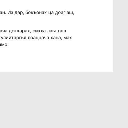
н. Из дар, бокъонах ца доагӀаш,
ача декхарах, сихха лаьтташ
 хулийтаргья лоаццача хана, мах
амо.