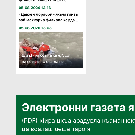
05.08.2026 13:16
«Даьхен лорабой» яхача ганза
вай мехкарча филиала керда...
05.08.2026 13:03
Ши кӏира совгӏа ха я, Эсо
вихьа саг лохаш латта
Электронни газета 
(PDF) кӀира цкъа арадувла къаман юкъ
ца воалаш деша таро я