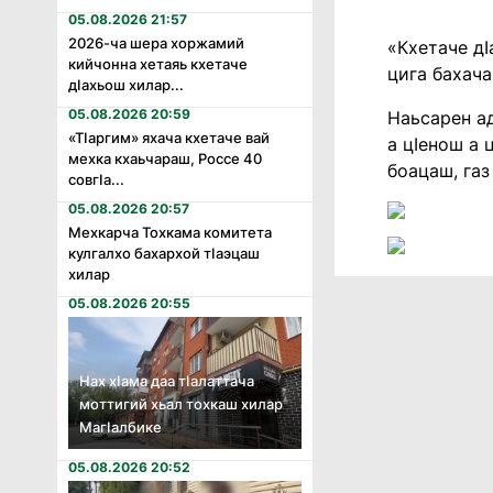
05.08.2026 21:57
2026-ча шера хоржамий
«Кхетаче дӀ
кийчонна хетаяь кхетаче
цига бахача
дӏахьош хилар...
05.08.2026 20:59
Наьсарен ад
«Тӏаргим» яхача кхетаче вай
а цӀенош а 
мехка кхаьчараш, Россе 40
боацаш, газ
совгӏа...
05.08.2026 20:57
Мехкарча Тохкама комитета
кулгалхо бахархой тӏаэцаш
хилар
05.08.2026 20:55
Нах хӏама даа тӏалаттача
моттигий хьал тохкаш хилар
Магӏалбике
05.08.2026 20:52