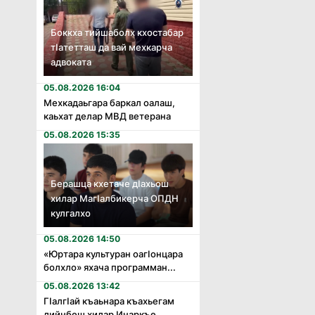
Боккха тийшаболх кхостабар
тӏатетташ да вай мехкарча
адвоката
05.08.2026 16:04
Мехкадаьгара баркал оалаш,
каьхат делар МВД ветерана
05.08.2026 15:35
Берашца кхетаче дӏахьош
хилар Магӏалбикерча ОПДН
кулгалхо
05.08.2026 14:50
«Юртара культуран оагӏонцара
болхло» яхача программан...
05.08.2026 13:42
Гӏалгӏай къаьнара къахьегам
дийнбеш хилар Инаркъе