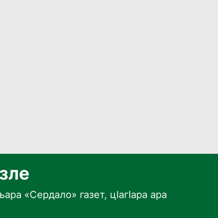
язле
ара «Сердало» газет, цӀагӀара ара