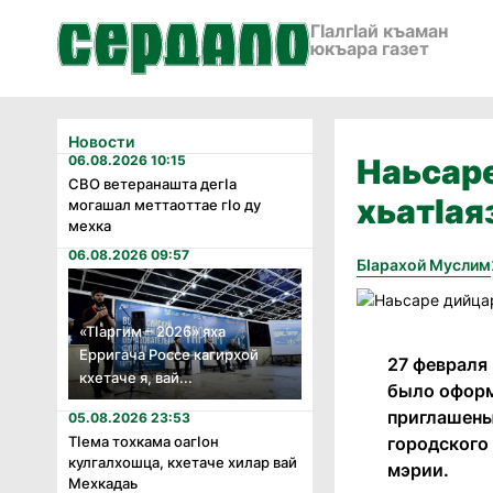
ГӀалгӀай къаман
юкъара газет
Новости
06.08.2026 10:15
Наьсаре
СВО ветеранашта дегӏа
хьатӀая
могашал меттаоттае гӏо ду
мехка
06.08.2026 09:57
Бӏарахой Муслим
«Тӏаргим – 2026» яха
Ерригача Россе кагирхой
27 февраля
кхетаче я, вай...
было оформ
приглашены
05.08.2026 23:53
городского
Тӏема тохкама оагӏон
кулгалхошца, кхетаче хилар вай
мэрии.
Мехкадаь