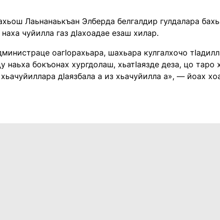
ахьош Лаьнанаькъан Элберда белгалдир гулдалара бахьа
 наха чуйилла газ дӀахоадае езаш хилар.
министраце оагӀорахьара, шахьара кулгалхочо тӀадилл
цу наьха бокъонах хургдолаш, хьатӀаязде деза, цо таро
 хьачуйиллара дӀаязбала а из хьачуйилла а», — йоах хо