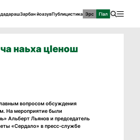
рдадараш
Зарбан йоазув
Публицистика
Эрс
ГӀал
ча наьха цӀенош
 главным вопросом обсуждения
м. На мероприятие были
ь» Альберт Льянов и председатель
зеты «Сердало» в пресс-службе