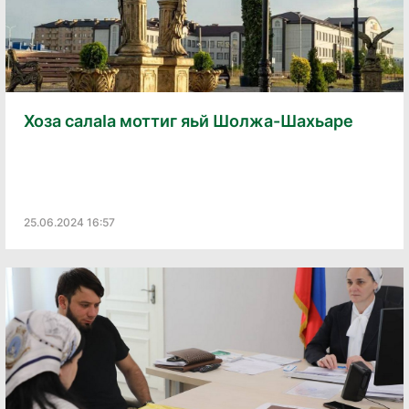
Хоза салаӀа моттиг яьй Шолжа-Шахьаре
25.06.2024 16:57