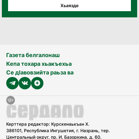
Хьаязде
Газета белгалонаш
Кепа тохара хьакъехьа
Се дӀавовзийта раьза ва
Керттера редактор: Курскенаькъан Х.
386101, Республика Ингушетия, г. Назрань, тер.
Центральный округ, пр. И. Базоркина, д. 60.