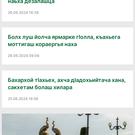
наьха дезалашца
26.06.2024 16:36
Болх луш йолча ярмарке гӀолла, къахьега
моттигаш кораергья наха
26.06.2024 09:06
Бахархой тӀахьех, ахча дӀадохьийтача хана,
сакхетам болаш хилара
25.06.2024 16:58