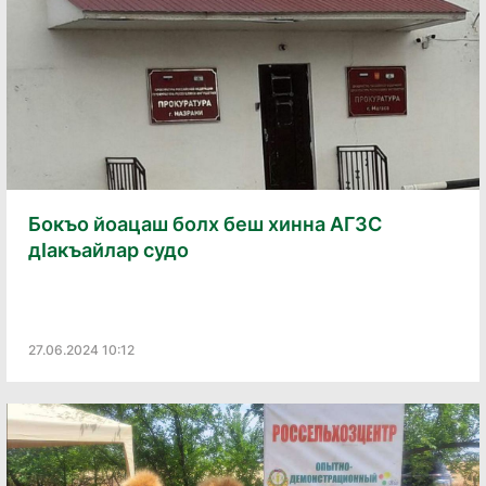
Бокъо йоацаш болх беш хинна АГЗС
дӀакъайлар судо
27.06.2024 10:12