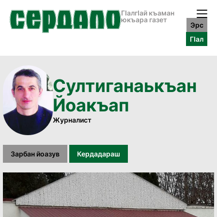
ГӀалгӀай къаман
юкъара газет
Эрс
ГӀал
Султиганаькъан
Йоакъап
Журналист
Зарбан йоазув
Кердадараш