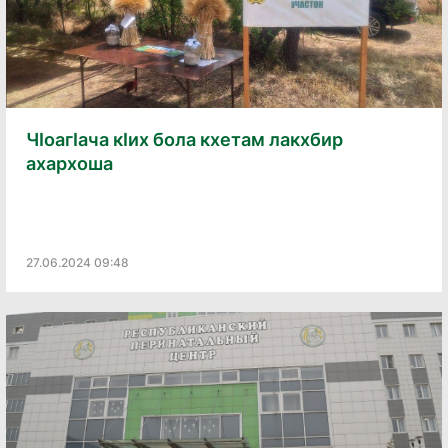
ЧӀоагӀача кӀих бола кхетам лакхбир
ахархоша
27.06.2024 09:48