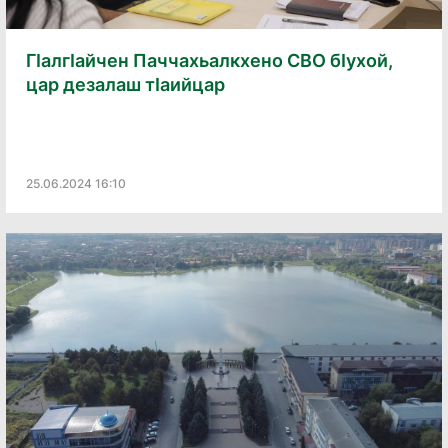
ГӀалгӀайчен Паччахьалкхено СВО бӀухой,
цар дезалаш тӀаийцар
25.06.2024 16:10