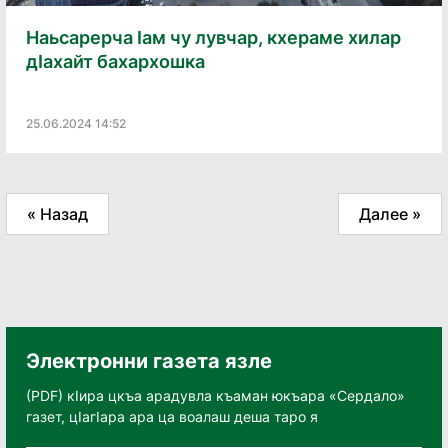
Наьсарерча Ӏам чу лувчар, кхераме хилар
дӀахайт бахархошка
25.06.2024 14:52
« Назад
Далее »
Электронни газета язле
(PDF) кӀира цкъа арадувла къаман юкъара «Сердало»
газет, цӀагӀара ара ца воалаш деша таро я