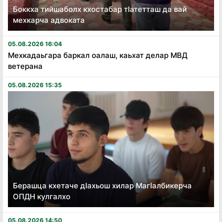
Боккха тийшаболх кхостабар тӏатетташ да вай
мехкарча адвоката
05.08.2026 16:04
Мехкадаьгара баркал оалаш, каьхат делар МВД
ветерана
05.08.2026 15:35
Берашца кхетаче дӏахьош хилар Магӏалбикерча
ОПДН кулгалхо
05.08.2026 14:50