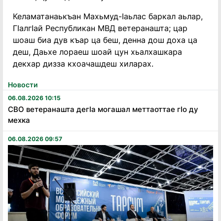
Келаматанаькъан Махьмуд-Ӏаьлас баркал аьлар,
ГӏалгӀай Республикан МВД ветеранашта; цар
шоаш биа дув къар ца беш, денна дош доха ца
деш, Даьхе лораеш шоай цун хьалхашкара
декхар дизза кхоачашдеш хиларах.
Новости
06.08.2026 10:15
СВО ветеранашта дегӏа могашал меттаоттае гӏо ду
мехка
06.08.2026 09:57