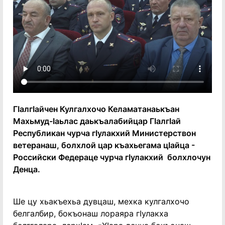
ГӏалгӀайчен Кулгалхочо Келаматанаькъан
Махьмуд-Ӏаьлас даькъалабийцар ГӏалгӀай
Республикан чурча гӀулакхий Министерствон
ветеранаш, болхлой цар къахьегама цӀайца -
Российски Федераце чурча гӀулакхий болхлочун
Денца.
Ше цу хьакъехьа дувцаш, мехка кулгалхочо
белгалбир, бокъонаш лораяра гIулакха