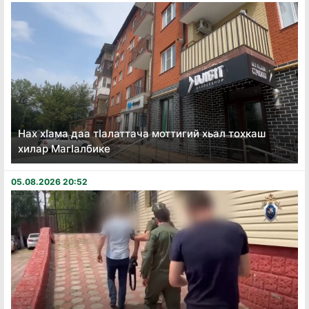
Нах хӏама даа тӏалаттача моттигий хьал тохкаш
хилар Магӏалбике
05.08.2026 20:52