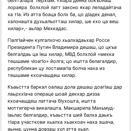
белггалара лерхӀам. «Хӏара денна бокъонаш
лораяра болхлой латт законо яхар леладайтача
ха тӀа. Из атта боаца болх ба, цо дӀадех денал,
халонашта духьалъотташ хилар, ше кхо ца веш
хилар»,- аьлар Мехкадас.
ГӏалгӀайчен кулгалхочо хьалхадаьхар Россе
Президента Путин Владимира дешаш, цо цкъа
белгалдаь ца Ӏеш хилар, МВД болхлой «мехка
тешшаме чӀоагӀо» йолга; цо иштта белагалдир,
республикан цу лостамагIа болча наха из
тешшаме кхоачашдеш хилар.
Къаьстта баркал оалаш дола дешаш доагӀаш дар
лаьрххӀача операце шоай декхар дизза
кхоачашдеш латтача бӀухошта, иштта
моттигерча викалашта. Макшарипа Махьмуд-
Iаьлас белгалдир, къаьстта ший балха даькъ
тӀара участкови хьалха хьакхоач наха эшача,
аьнна, цунна довзаш хул этта хьал.