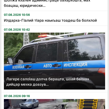
Шолжа кхален администраце бахархошта, мах
боацаш, юридически...
07.08.2026 10:56
Илдарха-Гӏалий тӏара наькъаш тоадеш ба болхлой
07.08.2026 10:42
Лагере салоӏаш долча берашта, шоай балхах
дийцар мехка доазув...
07.08.2026 09:16