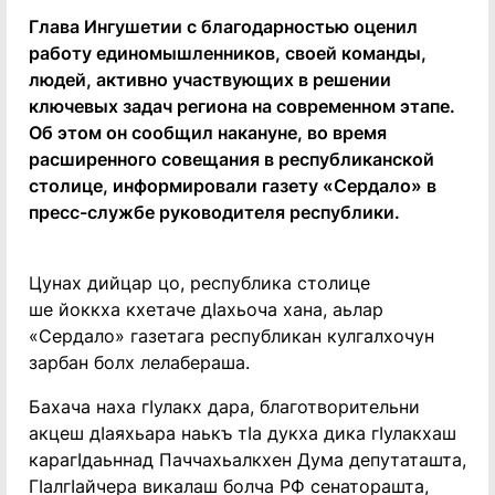
Глава Ингушетии с благодарностью оценил
работу единомышленников, своей команды,
людей, активно участвующих в решении
ключевых задач региона на современном этапе.
Об этом он сообщил накануне, во время
расширенного совещания в республиканской
столице, информировали газету «Сердало» в
пресс-службе руководителя республики.
Цунах дийцар цо, республика столице
ше йоккха кхетаче дӀахьоча хана, аьлар
«Сердало» газетага республикан кулгалхочун
зарбан болх лелабераша.
Бахача наха гӀулакх дара, благотворительни
акцеш дӀаяхьара наькъ тӀа дукха дика гӀулакхаш
карагӀдаьннад Паччахьалкхен Дума депутаташта,
ГӀалгӀайчера викалаш болча РФ сенаторашта,