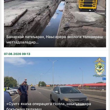
Бахархой латкъарах, Наьсарера экологи толхаераш
меттадоаладир...
07.08.2026 09:13
«Сунт» яхача операцега гӏолла, наькъашкара
бокъонаш телхаеш...