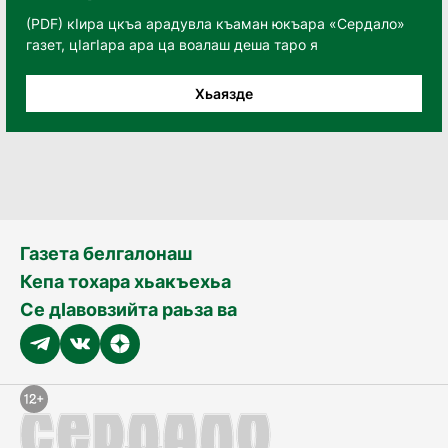
(PDF) кӀира цкъа арадувла къаман юкъара «Сердало»
газет, цӀагӀара ара ца воалаш деша таро я
Хьаязде
Газета белгалонаш
Кепа тохара хьакъехьа
Се дӀавовзийта раьза ва