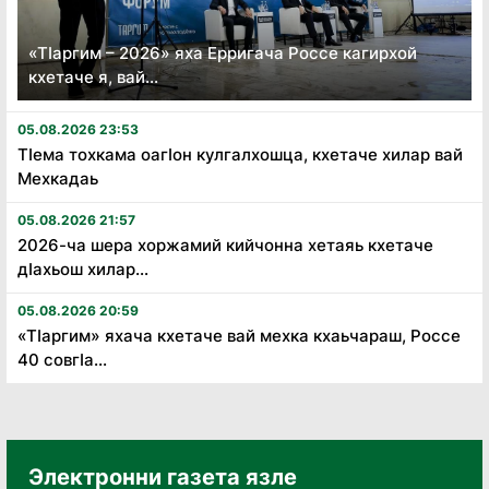
«Тӏаргим – 2026» яха Ерригача Россе кагирхой
кхетаче я, вай...
05.08.2026 23:53
Тӏема тохкама оагӏон кулгалхошца, кхетаче хилар вай
Мехкадаь
05.08.2026 21:57
2026-ча шера хоржамий кийчонна хетаяь кхетаче
дӏахьош хилар...
05.08.2026 20:59
«Тӏаргим» яхача кхетаче вай мехка кхаьчараш, Россе
40 совгӏа...
Электронни газета язле