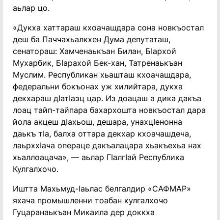
аьлар цо.
«Дукха хаттараш кхоачашдара сона новкъостал
деш ба Паччахьалкхен Дума депутаташ,
сенатораш: Хамченаькъан Билан, БӀархой
Мухарбик, БӀарахой Бек-хан, Татренаькъан
Муслим. Республикан хьашташ кхоачашдара,
федеральни бокъонах уж хилийтара, дукха
декхараш дӀатӀаэц цар. Из доацаш а дика дакъа
лоац тайп-тайпара бахархошта новкъостал дара
йола акцеш дӀахьош, дешара, унахцӀенонна
даькъ тӀа, балха оттара декхар кхоачашдеча,
лаьрххӀача операце дакъалацара хьакъехьа нах
хьаллоацача», — аьлар ГӀалгӀай Республика
Кулгалхочо.
Иштта Махьмуд-Ӏаьлас белгалдир «САФМАР»
яхача промышленни тоабан кулгалхочо
Гуцаранаькъан Микаила дер доккха