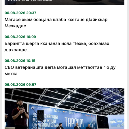
06.08.2026 20:37
Магасе хьем боацача штаба кхетаче дӏайихьар
Мехкадас
06.08.2026 16:09
Барайтта шерга кхачанза йола тӏехье, боахамах
дӏахоадае...
06.08.2026 10:15
СВО ветеранашта дегӏа могашал меттаоттае гӏо ду
мехка
06.08.2026 09:57