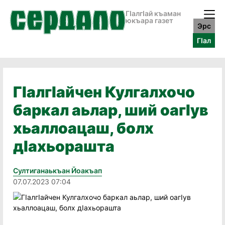
ГӀалгӀай къаман
юкъара газет
Эрс
ГӀал
ГӀалгӀайчен Кулгалхочо
баркал аьлар, ший оагӀув
хьаллоацаш, болх
дӀахьорашта
Султиганаькъан Йоакъап
07.07.2023 07:04