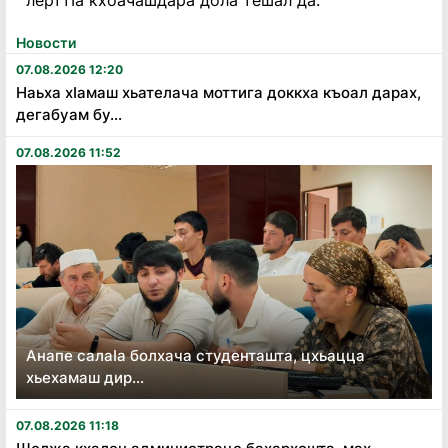
лерттӀа кхоачашдара дола тешал да.
Новости
07.08.2026 12:20
Наьха хӏамаш хьателача моттига доккха къоал дарах,
дегабуам бу...
07.08.2026 11:52
Анапе салаӏа болхача студенташта, цхьацца
хьехамаш дир...
07.08.2026 11:18