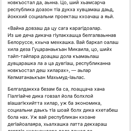
новкъостал да, аьнна. Цо, ший хьамсарча
республика доазон тӀа дукха хувцамаш даьд,
йоккхий социальни проекташ кхоачаш а яьй.
«Вайна довзаш да цу сага карагӀдоалар.
Из ше деча дикача гӀулакхашца белгалваьннав
Белоруссе, кхыча мехкашка. Вай баркал оалаш
хила деза Гуцаранаькъан Микаила, цо, шийх
тайп-тайпара доацаш дола къамаьлаш
дувцарашка ла а ца дувгӀаш, республиканна
новкъостал деш хиларах», — аьлар
Келматанаькъан Махьмуд-Ӏаьлас.
Белгалдаккха безам ба са, лоаццача хана
ГӀалгӀайче дика говзал йола болхлой
вӀашагӀкхийтта хилар, уж ба экономика,
социальни даькъ тӀа шоай болх дика кхетабеш
бола нах. Уж вай республикан кхоане
дегӀайоалаяра, хьалхашка латта декхараш