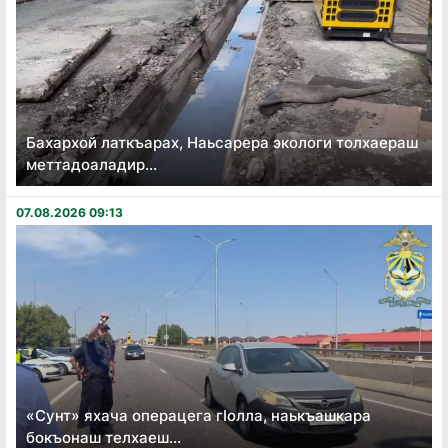
Бахархой латкъарах, Наьсарера экологи толхаераш
меттадоаладир...
07.08.2026 09:13
«Сунт» яхача операцега гӏолла, наькъашкара
бокъонаш телхаеш...