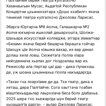
ГIалгIайчен берий театра кулгалхочо
Хазанаькъан Мусас, АьдагIой Республикан
Концертни цхьанккхетара «Дошо кхабилг» яхача
теникий театра кулгалхочо Джолова Ларисас.
Эбарга-Юртарча №6 йолча, Галашкарча №2
йолча юкъерча ишколай дешархошта, Шолжа-
Шахьара искусствай колледже, эггара зIамагIчар
«Безам» яхача берий бешарча берашта гойтар
Шаоцук цIи йолча кIаьнка вахар, из вар денал
долаш хила ловш. Сюжетага гIолла хIара
нийсденнача хьалах дог гIоздоалаш вар из.
Режиссёр ала гIертар цаI дар - дика гIулакхаш
де, уж шоана цхьаннахьа гIолла накъадаргда.
«Тахан тха лоархIаме ди да. Тха театр, дика а
хеташ, дера ГIалгIайче. Сога хаьттача тоабан
вIаштIехьадаьлар лаьрххIача беса болх дIабахьа.
2025 шера тхо хьежаргда шун берий театр
хьоашалгIа дарга», - аьлар Джолова Ларисас.