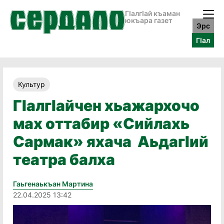
ГӀалгӀай къаман
юкъара газет
Эрс
ГӀал
Культур
ГIалгIайчен хьажархочо
мах оттабир «Сийлахь
Сармак» яхача АьдагIий
театра балха
Гаьгенаькъан Мартина
22.04.2025 13:42