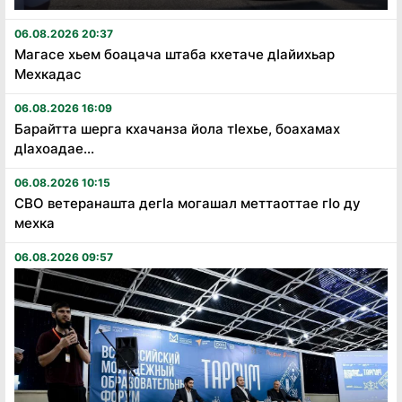
06.08.2026 20:37
Магасе хьем боацача штаба кхетаче дӏайихьар
Мехкадас
06.08.2026 16:09
Барайтта шерга кхачанза йола тӏехье, боахамах
дӏахоадае...
06.08.2026 10:15
СВО ветеранашта дегӏа могашал меттаоттае гӏо ду
мехка
06.08.2026 09:57