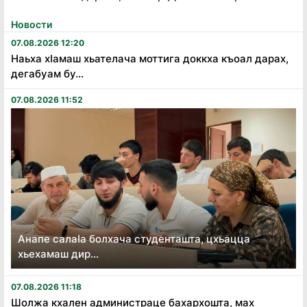
Новости
07.08.2026 12:20
Наьха хӏамаш хьателача моттига доккха къоал дарах,
дегабуам бу...
07.08.2026 11:52
Анапе салаӏа болхача студенташта, цхьацца
хьехамаш дир...
07.08.2026 11:18
Шолжа кхален администраце бахархошта, мах