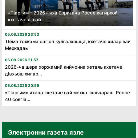
«Тӏаргим – 2026» яха Ерригача Россе кагирхой
кхетаче я, вай...
05.08.2026 23:53
Тӏема тохкама оагӏон кулгалхошца, кхетаче хилар вай
Мехкадаь
05.08.2026 21:57
2026-ча шера хоржамий кийчонна хетаяь кхетаче
дӏахьош хилар...
05.08.2026 20:59
«Тӏаргим» яхача кхетаче вай мехка кхаьчараш, Россе
40 совгӏа...
Электронни газета язле