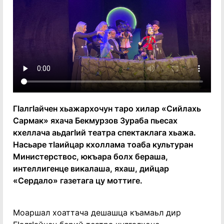
ГIалгIайчен хьажархочун таро хилар «Сийлахь
Сармак» яхача Бекмурзов Зураба пьесах
кхеллача аьдагIий театра cпектаклага хьажа.
Насьаре тIаийцар кхоллама тоаба культуран
Министерствос, юкъара болх бераша,
интеллигенце викалаша, яхаш, дийцар
«Сердало» газетага цу моттиге.
Моаршал хоаттача дешашца къамаьл дир