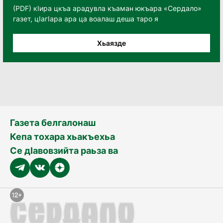
(PDF) кӀира цкъа арадувла къаман юкъара «Сердало»
газет, цӀагӀара ара ца воалаш деша таро я
Хьаязде
Газета белгалонаш
Кепа тохара хьакъехьа
Се дӀавовзийта раьза ва