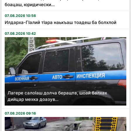
боацаш, юридически...
07.08.2026 10:56
Илдарха-Гӏалий тӏара наькъаш тоадеш ба болхлой
07.08.2026 10:42
Лагере салоӏаш долча берашта, шоай балхах
дийцар мехка доазув...
07.08.2026 09:16